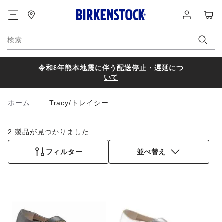
フ
ロ
カ
ッ
グ
ー
タ
イ
ト
ー
ン
検索
令和8年熊本地震に伴う配送停止・遅延につ
いて
ホーム
Tracy/トレイシー
Homepage
2 製品が見つかりました
フィルター
並べ替え
カ
カ
ラ
ラ
ー
ー
見
見