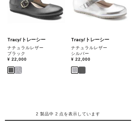
本
本
の
の
ス
ス
ウ
ウ
ォ
ォ
ッ
ッ
Tracy/トレーシー
Tracy/トレーシー
チ
チ
ナチュラルレザー
ナチュラルレザー
を
を
ブラック
シルバー
操
操
Price:
¥ 22,000
Price:
¥ 22,000
作
作
し
し
て
て
別
別
の
の
カ
カ
ラ
ラ
ー
ー
の
の
2 製品中 2 点を表示しています
製
製
品
品
画
画