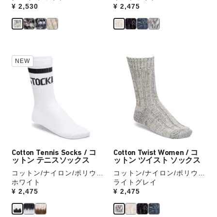
作
作
Price:
¥ 2,530
Price:
¥ 2,475
し
し
て
て
別
別
の
の
カ
カ
カ
カ
NEW
ラ
ラ
ラ
ラ
ー
ー
ー
ー
の
の
見
見
製
製
本
本
品
品
の
の
画
画
ス
ス
像
像
ウ
ウ
を
を
ォ
ォ
表
表
ッ
ッ
Cotton Tennis Socks / コ
Cotton Twist Women / コ
示
示
チ
チ
ットン テニスソックス
ットン ツイスト ソックス
を
を
コットン/ナイロン/ポリウレ
コットン/ナイロン/ポリウレ
操
操
タン
ホワイト
タン
ライトグレイ
作
作
Price:
¥ 2,475
Price:
¥ 2,475
し
し
て
て