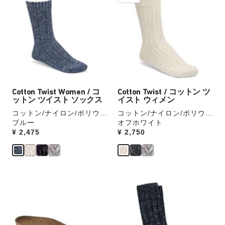
ラ
ラ
ラ
ラ
ー
ー
ー
ー
の
の
見
見
製
製
本
本
品
品
の
の
画
画
ス
ス
像
像
ウ
ウ
を
を
ォ
ォ
表
表
ッ
ッ
Cotton Twist Women / コ
Cotton Twist / コットン ツ
示
示
チ
チ
ットン ツイスト ソックス
イスト ウィメン
を
を
コットン/ナイロン/ポリウレ
コットン/ナイロン/ポリウレ
操
操
タン
ブルー
タン
オフホワイト
作
作
Price:
¥ 2,475
Price:
¥ 2,750
し
し
て
て
別
別
の
の
カ
カ
カ
カ
ラ
ラ
ラ
ラ
ー
ー
ー
ー
の
の
見
見
製
製