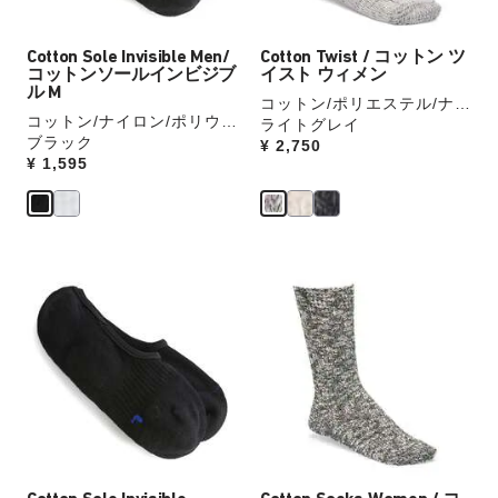
を
を
ォ
ォ
表
表
ッ
ッ
Cotton Sole Invisible Men/
Cotton Twist / コットン ツ
示
示
チ
チ
コットンソールインビジブ
イスト ウィメン
を
を
ル M
コットン/ポリエステル/ナイ
操
操
コットン/ナイロン/ポリウレ
ロン/ポリウレタン
ライトグレイ
作
作
タン
ブラック
Price:
¥ 2,750
し
し
Price:
¥ 1,595
て
て
別
別
の
の
カ
カ
カ
カ
ラ
ラ
ラ
ラ
ー
ー
ー
ー
の
の
見
見
製
製
本
本
品
品
の
の
画
画
ス
ス
像
像
ウ
ウ
を
を
ォ
ォ
表
表
ッ
ッ
示
示