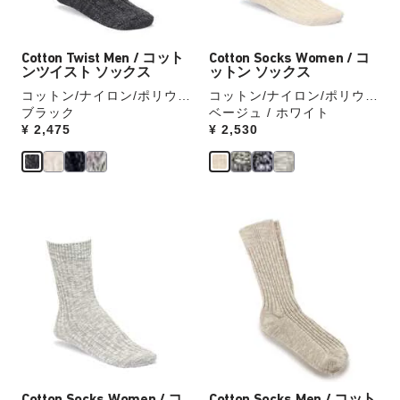
像
像
ウ
ウ
を
を
ォ
ォ
表
表
ッ
ッ
Cotton Twist Men / コット
Cotton Socks Women / コ
示
示
チ
チ
ンツイスト ソックス
ットン ソックス
を
を
コットン/ナイロン/ポリウレ
コットン/ナイロン/ポリウレ
操
操
タン
ブラック
タン
ベージュ / ホワイト
作
作
Price:
¥ 2,475
Price:
¥ 2,530
し
し
て
て
別
別
の
の
カ
カ
カ
カ
ラ
ラ
ラ
ラ
ー
ー
ー
ー
の
の
見
見
製
製
本
本
品
品
の
の
画
画
ス
ス
像
像
ウ
ウ
を
を
ォ
ォ
表
表
ッ
ッ