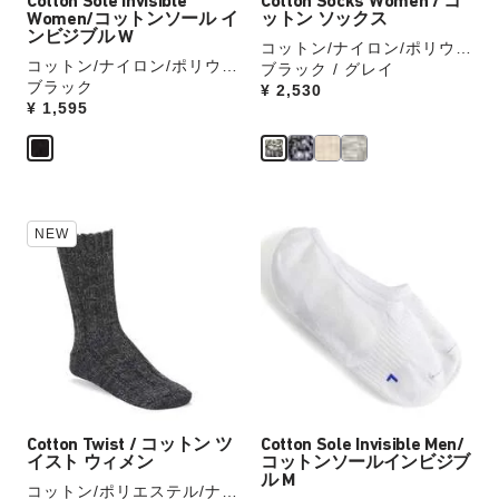
Cotton Sole Invisible
Cotton Socks Women / コ
チ
チ
Women/コットンソール イ
ットン ソックス
を
を
ンビジブル W
コットン/ナイロン/ポリウレ
操
操
コットン/ナイロン/ポリウレ
タン
ブラック / グレイ
作
作
タン
ブラック
Price:
¥ 2,530
し
し
Price:
¥ 1,595
て
て
別
別
の
の
カ
カ
カ
カ
ラ
ラ
NEW
ラ
ラ
ー
ー
ー
ー
の
の
見
見
製
製
本
本
品
品
の
の
画
画
ス
ス
像
像
ウ
ウ
を
を
ォ
ォ
表
表
ッ
ッ
示
示
Cotton Twist / コットン ツ
Cotton Sole Invisible Men/
チ
チ
イスト ウィメン
コットンソールインビジブ
を
を
ル M
コットン/ポリエステル/ナイ