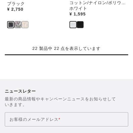
操
操
コットン/ナイロン/ポリウレ
ロン/ポリウレタン
ブラック
作
作
タン
ホワイト
Price:
¥ 2,750
し
し
Price:
¥ 1,595
て
て
別
別
の
の
カ
カ
ラ
ラ
22 製品中 22 点を表示しています
ー
ー
の
の
製
製
品
品
画
画
像
像
を
を
ニュースレター
表
表
最新の商品情報やキャンペーンニュースをお知らせして
示
示
いきます。
お客様のメールアドレス
*