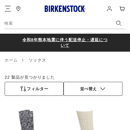
フ
ロ
カ
ッ
グ
ー
タ
イ
ト
ー
ン
検索
令和8年熊本地震に伴う配送停止・遅延につ
いて
ホーム
ソックス
Homepage
22 製品が見つかりました
フィルター
並べ替え
カ
カ
ラ
ラ
ー
ー
見
見