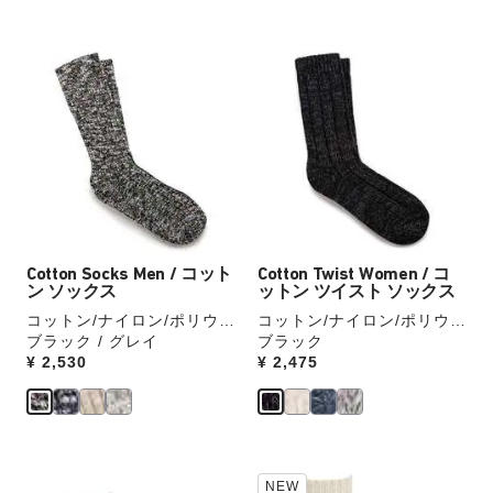
別
別
の
の
カ
カ
カ
カ
ラ
ラ
ラ
ラ
ー
ー
ー
ー
の
の
見
見
製
製
本
本
品
品
の
の
画
画
ス
ス
像
像
ウ
ウ
を
を
ォ
ォ
表
表
ッ
ッ
Cotton Socks Men / コット
Cotton Twist Women / コ
示
示
チ
チ
ン ソックス
ットン ツイスト ソックス
を
を
コットン/ナイロン/ポリウレ
コットン/ナイロン/ポリウレ
操
操
タン
ブラック / グレイ
タン
ブラック
作
作
Price:
¥ 2,530
Price:
¥ 2,475
し
し
て
て
別
別
の
の
カ
カ
カ
カ
NEW