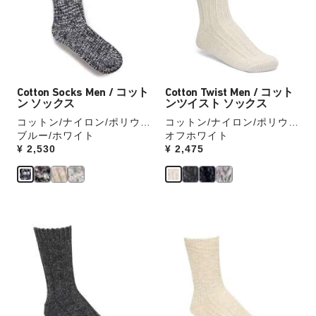
本
本
の
の
ス
ス
ウ
ウ
ォ
ォ
ッ
ッ
Cotton Socks Men / コット
Cotton Twist Men / コット
チ
チ
ン ソックス
ンツイスト ソックス
を
を
コットン/ナイロン/ポリウレ
コットン/ナイロン/ポリウレ
操
操
タン
ブルー/ホワイト
タン
オフホワイト
作
作
Price:
¥ 2,530
Price:
¥ 2,475
し
し
て
て
別
別
の
の
カ
カ
カ
カ
ラ
ラ
ラ
ラ
ー
ー
ー
ー
の
の
見
見
製
製
本
本
品
品
の
の
画
画
ス
ス