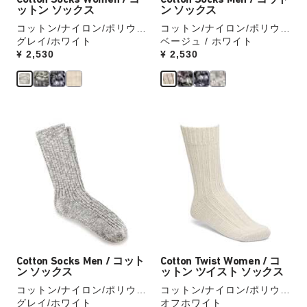
Cotton Socks Women / コ
Cotton Socks Men / コット
示
示
チ
チ
ットン ソックス
ン ソックス
を
を
コットン/ナイロン/ポリウレ
コットン/ナイロン/ポリウレ
操
操
タン
グレイ/ホワイト
タン
ベージュ / ホワイト
作
作
Price:
¥ 2,530
Price:
¥ 2,530
し
し
て
て
別
別
の
の
カ
カ
カ
カ
ラ
ラ
ラ
ラ
ー
ー
ー
ー
の
の
見
見
製
製
本
本
品
品
の
の
画
画
ス
ス
像
像
ウ
ウ
を
を
ォ
ォ
表
表
ッ
ッ
Cotton Socks Men / コット
Cotton Twist Women / コ
示
示
チ
チ
ン ソックス
ットン ツイスト ソックス
を
を
コットン/ナイロン/ポリウレ
コットン/ナイロン/ポリウレ
操
操
タン
グレイ/ホワイト
タン
オフホワイト