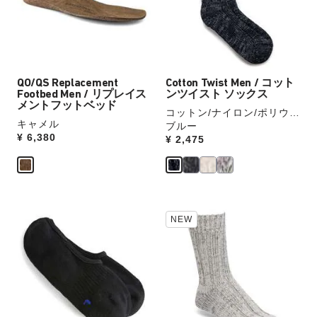
本
本
品
品
の
の
画
画
ス
ス
像
像
ウ
ウ
を
を
ォ
ォ
表
表
ッ
ッ
QO/QS Replacement
Cotton Twist Men / コット
示
示
チ
チ
Footbed Men / リプレイス
ンツイスト ソックス
を
を
メントフットベッド
コットン/ナイロン/ポリウレ
操
操
キャメル
タン
ブルー
作
作
Price:
¥ 6,380
Price:
¥ 2,475
し
し
て
て
別
別
の
の
カ
カ
カ
カ
NEW
ラ
ラ
ラ
ラ
ー
ー
ー
ー
の
の
見
見
製
製
本
本
品
品
の
の
画
画
ス
ス
像
像
ウ
ウ