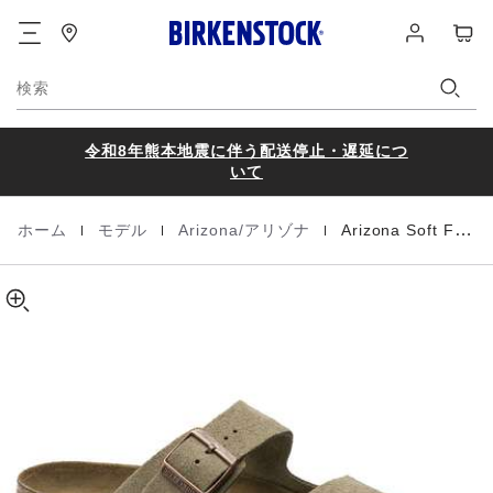
Arizona
details
フ
ロ
カ
about
Soft
ッ
グ
ー
product
Footbed
タ
イ
materials
ト
Suede
ー
ン
検索
Leather
令和8年熊本地震に伴う配送停止・遅延につ
いて
|
|
|
ホーム
モデル
Arizona/アリゾナ
Arizona Soft Footbed / アリゾナ ソフトフットベッド
Homepage