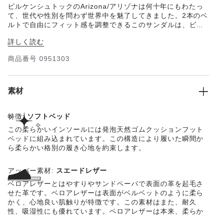
ビルケンシュトックのArizona/アリゾナは何十年にもわたっ
て、世代や性別を問わず世界中を魅了してきました。2本のベ
ルトで自由にフィット感を調整できるこのサンダルは、ビル
ケンシュトックを代表する1足です。アッパー部分には、肌触
詳しく読む
りが良く高品質なスエードレザーを使用しています。フット
ベッドには、足の形状を考慮した特製のフットベッドが使用
商品番号
0951303
されており、足への負担を軽減してくれます。
素材
特徴:
ソフトベッド
この柔らかいインソールには発泡天然ゴムクッションフット
ベッドに組み込まれています。この構造により履いた瞬間か
ら柔らかい格別の履き心地を約束します。
アッパー素材:
スエードレザー
ベロアレザーとはやすりやサンドペーパで表面の革を起毛さ
せた革です。ベロアレザーは表面がベルベットのように柔ら
かく、心地良い肌触りが特徴です。この素材はまた、耐久
性、吸湿性にも優れています。ベロアレザーは本来、柔らか