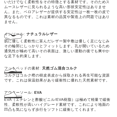
いだけでなく柔軟性をその特徴とする素材です。そのためス
ムースレザーに見られるような高い形状安定性はありませ
ん。また、ベロアレザーが提供する安定性は一枚一枚の皮で
異なるものです。これは素材の品質や製造上の問題ではあり
ません。
インソール:
ナチュラルレザー
肌に優しく柔軟性に富んだレザー製中敷は優しく足になじみ
その輪郭にしっかりとフィットします。孔が開いているため
通気性が極めて高いその表面は、激しい運動の後でも爽やか
な足下を約束します。
フットベッドの素材:
天然ゴム混合コルク
コルクはコルク樫の樹皮表皮から採取される再生可能な資源
です。これは保温効果があり緩衝性に優れた天然素材です。
アウターソール:
EVA
EVA（エチレンと酢酸ビニル/EVA樹脂）は極めて軽量で緩衝
性、柔軟性が高いハイグレード素材です。これにより地面の
凹凸も気にならず歩行をソフトに緩衝してくれます。