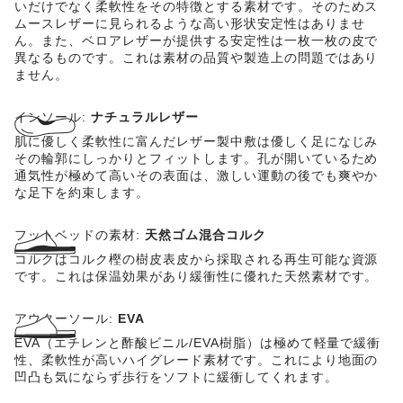
いだけでなく柔軟性をその特徴とする素材です。そのためス
ムースレザーに見られるような高い形状安定性はありませ
ん。また、ベロアレザーが提供する安定性は一枚一枚の皮で
異なるものです。これは素材の品質や製造上の問題ではあり
ません。
インソール:
ナチュラルレザー
肌に優しく柔軟性に富んだレザー製中敷は優しく足になじみ
その輪郭にしっかりとフィットします。孔が開いているため
通気性が極めて高いその表面は、激しい運動の後でも爽やか
な足下を約束します。
フットベッドの素材:
天然ゴム混合コルク
コルクはコルク樫の樹皮表皮から採取される再生可能な資源
です。これは保温効果があり緩衝性に優れた天然素材です。
アウターソール:
EVA
EVA（エチレンと酢酸ビニル/EVA樹脂）は極めて軽量で緩衝
性、柔軟性が高いハイグレード素材です。これにより地面の
凹凸も気にならず歩行をソフトに緩衝してくれます。