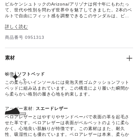
ビルケンシュトックのArizona/アリゾナは何十年にもわたっ
て、世代や性別を問わず世界中を魅了してきました。2本のベ
ルトで自由にフィット感を調整できるこのサンダルは、ビル
ケンシュトックを代表する1足です。アッパー部分には、肌触
詳しく読む
りが良く高品質なスエードレザーを使用しています。フット
ベッドには、足の形状を考慮した特製のフットベッドが使用
商品番号
0951313
されており、足への負担を軽減してくれます。
素材
特徴:
ソフトベッド
この柔らかいインソールには発泡天然ゴムクッションフット
ベッドに組み込まれています。この構造により履いた瞬間か
ら柔らかい格別の履き心地を約束します。
アッパー素材:
スエードレザー
ベロアレザーとはやすりやサンドペーパで表面の革を起毛さ
せた革です。ベロアレザーは表面がベルベットのように柔ら
かく、心地良い肌触りが特徴です。この素材はまた、耐久
性、吸湿性にも優れています。ベロアレザーは本来、柔らか