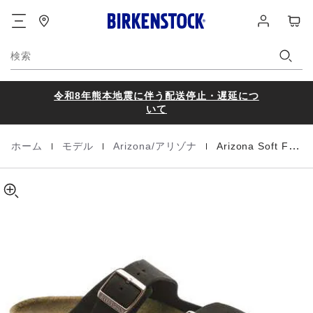
Arizona
details
フ
ロ
カ
about
Soft
ッ
グ
ー
product
Footbed
タ
イ
materials
ト
Suede
ー
ン
検索
Leather
令和8年熊本地震に伴う配送停止・遅延につ
いて
|
|
|
ホーム
モデル
Arizona/アリゾナ
Arizona Soft Footbed / アリゾナ ソフトフットベッド
Homepage