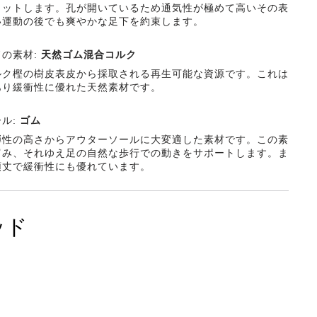
ィットします。孔が開いているため通気性が極めて高いその表
い運動の後でも爽やかな足下を約束します。
ドの素材:
天然ゴム混合コルク
ルク樫の樹皮表皮から採取される再生可能な資源です。これは
あり緩衝性に優れた天然素材です。
ル:
ゴム
弾性の高さからアウターソールに大変適した素材です。この素
富み、それゆえ足の自然な歩行での動きをサポートします。ま
頑丈で緩衝性にも優れています。
ッド