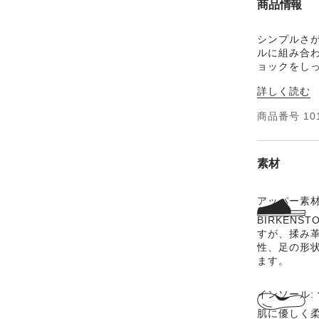
商品情報
シンプルさが
ルに組み合
ョックをし
ーで足が蒸
詳しく読む
ザーを使用
商品番号
10
素材
アッパー素材
BIRKEN
すが、揉み
性、足の形
ます。
インソール:
肌に優しく