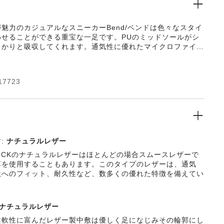
魅力のカジュアルなスニーカーBend/ベンドは色々なスタイ
わせることができる重宝な一足です。PUのミッドソールがシ
っかりと吸収してくれます。通気性に優れたマイクロファイバ
れることもありません。アッパーには上質なソフトスムースレ
しています。
17723
:
ナチュラルレザー
STOCKのナチュラルレザーはほとんどの場合スムースレザーで
革を使用することもあります。このタイプのレザーは、通気
状へのフィット、耐久性など、数多くの優れた特徴を備えてい
ナチュラルレザー
柔軟性に富んだレザー製中敷は優しく足になじみその輪郭にし