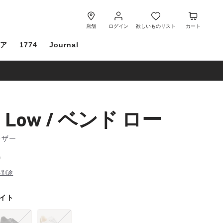
ロ
欲
カ
グ
し
ー
店舗
ログイン
欲しいものリスト
カート
イ
い
ト
ケア
1774
Journal
ン
も
の
リ
ス
ト
d Low / ベンド ロー
レザー
0
料別途
イト