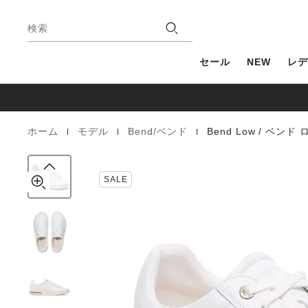
Bend
details
フ
about
Low
店
ッ
product
検索
/
舗
タ
materials
ベ
ー
ン
セール
NEW
レデ
ド
ロ
ー
ナ
チ
|
|
|
ホーム
モデル
Bend/ベンド
Bend Low / ベンド 
Homepage
ュ
ラ
ル
SALE
レ
ザ
ー
ホ
ワ
イ
ト