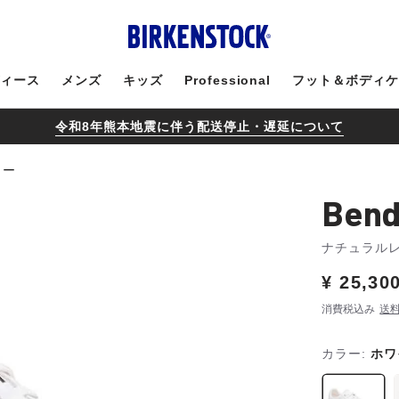
ィース
メンズ
キッズ
Professional
フット＆ボディ
令和8年熊本地震に伴う配送停止・遅延について
ロー
Ben
ナチュラル
Price:
¥ 25,30
消費税込み
送
カラー:
ホワ