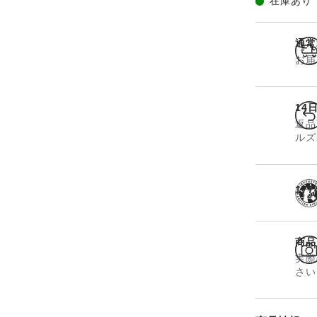
在庫あり
通常
お届
14
返品
ルズ
17
商品
実際
さい