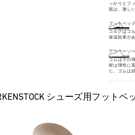
っかりとフ
面は、激し
フットベッ
コルクはコ
保温効果が
アウターソー
ゴムはその
材は弾性に
た、ゴムは
IRKENSTOCK シューズ用フットベ