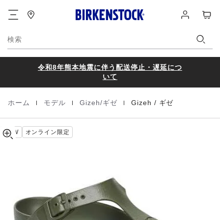
Gizeh
details
フ
ロ
カ
about
EVA
ッ
グ
ー
product
タ
イ
materials
ト
ー
ン
検索
令和8年熊本地震に伴う配送停止・遅延につ
いて
|
|
|
ホーム
モデル
Gizeh/ギゼ
Gizeh / ギゼ
Homepage
NEW
オンライン限定