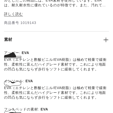
ルとしたこの商品には、EVA素材を使用しています。EVA
は、耐久耐水性に優れているのが特徴です。また、汚れても
水洗いできるのでお手入れも簡単です。お肌に優しいこの超
詳しく読む
軽量ソールが、ビルケンシュトックならではの快適な履き心
地をお約束します。
商品番号
1019143
素材
アッパー:
EVA
EVA（エチレンと酢酸ビニル/EVA樹脂）は極めて軽量で緩衝
性、柔軟性に富んだハイグレード素材です。これにより地面
の凹凸も気にならず歩行をソフトに緩衝してくれます。
インソール:
EVA
EVA（エチレンと酢酸ビニル/EVA樹脂）は極めて軽量で緩衝
性、柔軟性に富んだハイグレード素材です。これにより地面
の凹凸も気にならず歩行をソフトに緩衝してくれます。
フットベッドの素材:
EVA