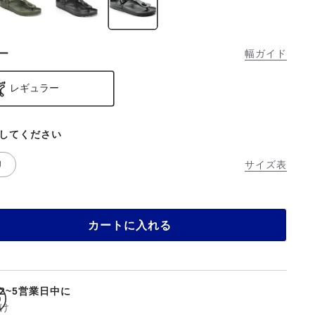
ー
幅ガイド
レギュラー
してください
U
サイズ表
カートに入れる
2~5営業日中に
け