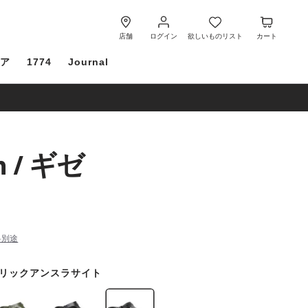
ロ
欲
カ
グ
し
ー
店舗
ログイン
欲しいものリスト
カート
イ
い
ト
ケア
1774
Journal
ン
も
の
リ
ス
ト
h / ギゼ
料別途
リックアンスラサイト