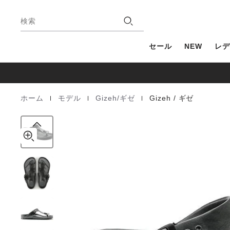
Gizeh
details
フ
about
EVA
店
ッ
product
検索
舗
タ
materials
ー
セール
NEW
レデ
|
|
|
ホーム
モデル
Gizeh/ギゼ
Gizeh / ギゼ
Homepage