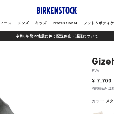
ィース
メンズ
キッズ
Professional
フット＆ボディ
令和8年熊本地震に伴う配送停止・遅延について
Gize
EVA
Price:
¥ 7,700
消費税込み
送
カラー:
メタ