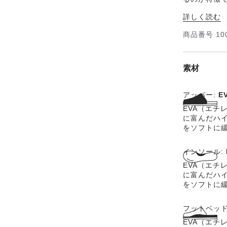
お肌に優し
詳しく読む
履き心地を
商品番号
10
素材
アッパー:
E
EVA（エチ
に富んだハ
をソフトに
インソール:
EVA（エチ
に富んだハ
をソフトに
フットベッ
EVA（エチ