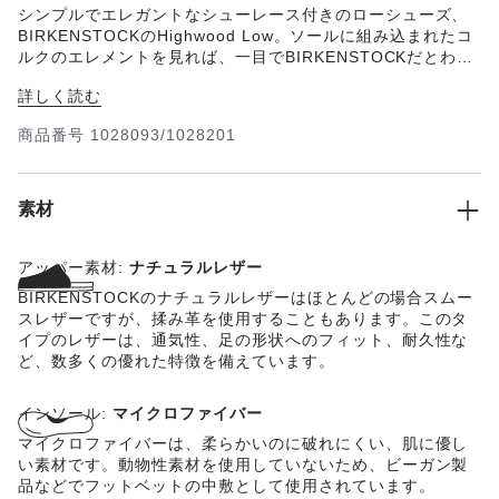
シンプルでエレガントなシューレース付きのローシューズ、
BIRKENSTOCKのHighwood Low。ソールに組み込まれたコ
ルクのエレメントを見れば、一目でBIRKENSTOCKだとわか
る一足です。長いアクティブな一日でも軽量が自慢のDeep
詳しく読む
Blue Footbedのおかげで足元は疲れ知らず。旅行に、長い散
歩に、都会での一日に完璧なパートナーです。アッパーには
商品番号
1028093/1028201
裁ち端の風合いを生かした厚みのあるオイルドレザーを使用
しています。
※こちらは天然皮革のオイルドレザーを使用していることに
より生じる個体差が大きい製品です。当サイト掲載の画像と
素材
実際の製品の色味が異なる場合がございますが、レザー用コ
ンディショナーを塗布してのお手入れや、着用を重ねること
アッパー素材:
ナチュラルレザー
により、サイト掲載画像のような濃い色味へと徐々に変化い
たします。
BIRKENSTOCKのナチュラルレザーはほとんどの場合スムー
スレザーですが、揉み革を使用することもあります。このタ
イプのレザーは、通気性、足の形状へのフィット、耐久性な
ど、数多くの優れた特徴を備えています。
インソール:
マイクロファイバー
マイクロファイバーは、柔らかいのに破れにくい、肌に優し
い素材です。動物性素材を使用していないため、ビーガン製
品などでフットベットの中敷として使用されています。