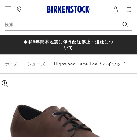
Highwood
details
フ
ロ
カ
about
Lace
ッ
グ
ー
product
Low
タ
イ
materials
ト
Natural
ー
ン
検索
Leather
令和8年熊本地震に伴う配送停止・遅延につ
いて
|
|
ホーム
シューズ
Highwood Lace Low / ハイウッド レース ロウ
Homepage