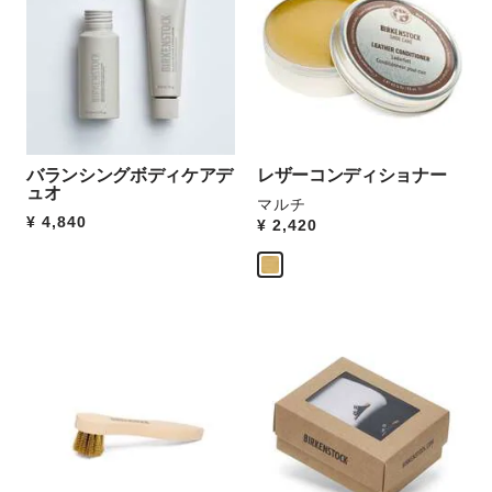
ー
の
見
製
本
品
の
画
ス
像
ウ
を
ォ
表
ッ
バランシングボディケアデ
レザーコンディショナー
示
チ
ュオ
マルチ
を
Price:
¥ 4,840
Price:
¥ 2,420
操
作
し
て
別
カ
カ
の
ラ
ラ
カ
ー
ー
ラ
見
見
ー
本
本
の
の
の
製
ス
ス
品