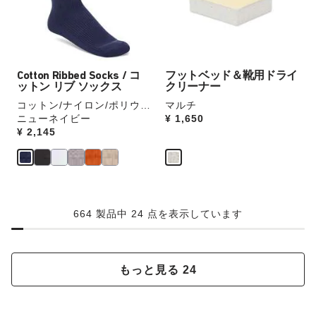
品
品
の
の
画
画
ス
ス
像
像
ウ
ウ
を
を
ォ
ォ
表
表
ッ
ッ
Cotton Ribbed Socks / コ
フットベッド＆靴用ドライ
示
示
チ
チ
ットン リブ ソックス
クリーナー
を
を
コットン/ナイロン/ポリウレ
マルチ
操
操
タン
ニューネイビー
Price:
¥ 1,650
作
作
Price:
¥ 2,145
し
し
て
て
別
別
の
の
カ
カ
664 製品中 24 点を表示しています
ラ
ラ
ー
ー
の
の
製
製
もっと見る 24
品
品
画
画
像
像