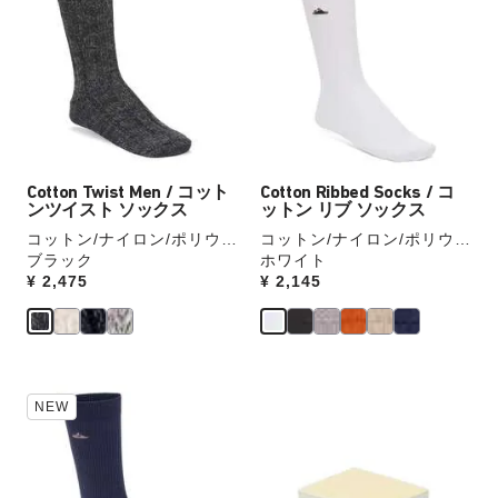
ー
ー
ー
ー
の
の
見
見
製
製
本
本
品
品
の
の
画
画
ス
ス
像
像
ウ
ウ
を
を
ォ
ォ
表
表
ッ
ッ
Cotton Twist Men / コット
Cotton Ribbed Socks / コ
示
示
チ
チ
ンツイスト ソックス
ットン リブ ソックス
を
を
コットン/ナイロン/ポリウレ
コットン/ナイロン/ポリウレ
操
操
タン
ブラック
タン
ホワイト
作
作
Price:
¥ 2,475
Price:
¥ 2,145
し
し
て
て
別
別
の
の
カ
カ
カ
カ
NEW
ラ
ラ
ラ
ラ
ー
ー
ー
ー
の
の
見
見
製
製
本
本