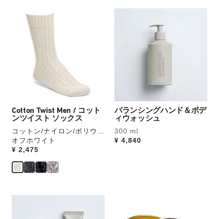
の
カ
カ
ラ
ラ
ー
ー
の
見
製
本
品
の
画
ス
像
ウ
を
ォ
表
ッ
Cotton Twist Men / コット
バランシングハンド＆ボデ
示
チ
ンツイスト ソックス
ィウォッシュ
を
コットン/ナイロン/ポリウレ
300 ml
操
タン
オフホワイト
Price:
¥ 4,840
作
Price:
¥ 2,475
し
て
別
の
カ
カ
ラ
ラ
ー