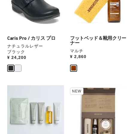
本
本
た
の
の
ス
ス
ウ
ウ
ォ
ォ
ッ
ッ
Caris Pro / カリス プロ
フットベッド＆靴用クリー
チ
チ
ナー
ナチュラルレザー
を
を
マルチ
ブラック
操
操
Price:
¥ 2,860
Price:
¥ 24,200
作
作
し
し
て
て
別
別
の
の
カ
カ
カ
NEW
ラ
ラ
ラ
ー
ー
ー
見
の
の
本
製
製
の
品
品
ス
画
画
ウ