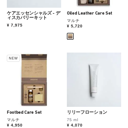
像
像
ォ
を
を
ッ
表
ケアエッセンシャルズ - デ
表
Oiled Leather Care Set
チ
ィスカバリーキット
示
示
マルチ
を
Price:
¥ 7,975
Price:
¥ 5,720
操
作
し
て
別
カ
の
NEW
ラ
カ
ー
ラ
見
ー
本
の
の
製
ス
品
ウ
画
ォ
像
ッ
を
Footbed Care Set
リリーフローション
チ
表
マルチ
75 ml
を
示
Price:
¥ 4,950
Price:
¥ 4,070
操