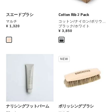
ウ
ウ
画
ォ
ォ
像
ッ
ッ
を
スエードブラシ
Cotton Rib 2 Pack
チ
チ
表
マルチ
コットン/ナイロン/ポリウレ
を
を
示
Price:
¥ 1,320
タン
ブラック/ホワイト
操
操
Price:
¥ 3,850
作
作
し
し
て
て
別
別
の
の
カ
カ
カ
NEW
ラ
ラ
ラ
ー
ー
ー
見
の
の
本
製
製
の
品
品
ス
画
画
ウ
像
像
ォ
を
を
ッ
表
ナリシングフットバーム
表
ポリッシングブラシ
チ
示
示