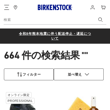
フ
ロ
カ
ッ
グ
ー
タ
イ
ト
ー
ン
検索
令和8年熊本地震に伴う配送停止・遅延につ
いて
664 件の検索結果
""
664
製
フィルター
並べ替え
品
が
見
つ
カ
カ
か
オンライン限定
ラ
ラ
り
PROFESSIONAL
ー
ー
ま
見
見
し