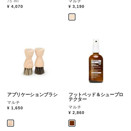
75 ml
マルチ
を
Price:
¥ 4,070
Price:
¥ 3,190
操
作
し
て
別
カ
カ
の
ラ
ラ
カ
ー
ー
ラ
見
見
ー
本
本
の
の
の
製
ス
ス
品
ウ
ウ
画
ォ
ォ
像
ッ
ッ
を
アプリケーションブラシ
フットベッド＆シュープロ
チ
チ
テクター
表
マルチ
を
を
示
マルチ
Price:
¥ 1,650
操
操
Price:
¥ 2,860
作
作
し
し
て
て