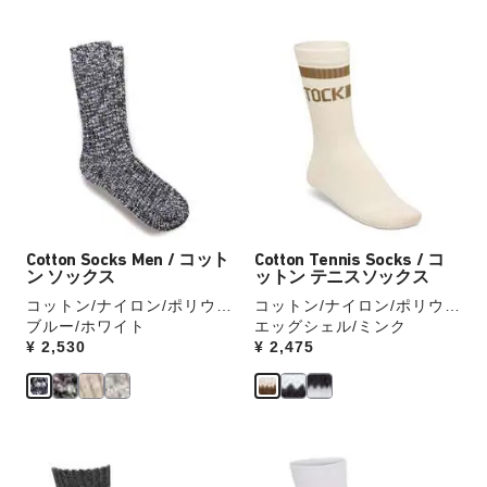
別
別
の
の
カ
カ
カ
カ
ラ
ラ
ラ
ラ
ー
ー
ー
ー
見
見
の
の
本
本
製
製
の
の
品
品
ス
ス
画
画
ウ
ウ
像
像
ォ
ォ
を
を
ッ
ッ
Cotton Socks Men / コット
Cotton Tennis Socks / コ
表
表
チ
チ
ン ソックス
ットン テニスソックス
示
示
を
を
コットン/ナイロン/ポリウレ
コットン/ナイロン/ポリウレ
操
操
タン
ブルー/ホワイト
タン
エッグシェル/ミンク
作
作
Price:
¥ 2,530
Price:
¥ 2,475
し
し
て
て
別
別
の
の
カ
カ
カ
カ
ラ
ラ
ラ
ラ