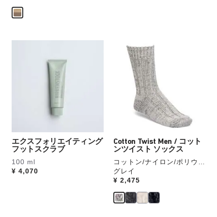
作
し
て
別
カ
の
ラ
カ
ー
ラ
見
ー
本
の
の
製
ス
品
ウ
画
ォ
像
ッ
を
エクスフォリエイティング
Cotton Twist Men / コット
チ
フットスクラブ
ンツイスト ソックス
表
を
示
100 ml
コットン/ナイロン/ポリウレ
操
Price:
¥ 4,070
タン
グレイ
作
Price:
¥ 2,475
し
て
別