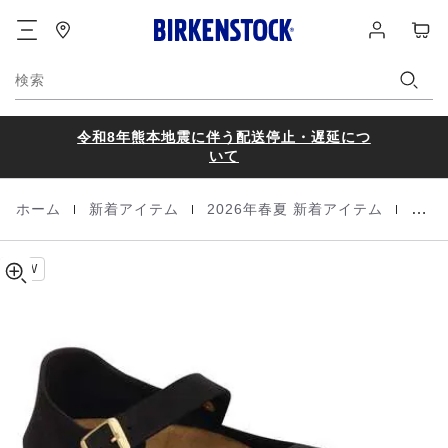
Mantova
details
フ
ロ
カ
about
Suede
ッ
グ
ー
product
Leather
タ
イ
materials
ト
ー
ン
検索
令和8年熊本地震に伴う配送停止・遅延につ
いて
|
|
|
ホーム
新着アイテム
2026年春夏 新着アイテム
Man
Homepage
NEW