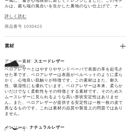
ー風に、履き心地抜群に新しくアレンジしました。このモデ
ルは、裁ち端の風合いを生かした裏地のない仕上げで、ナチ
ュラル感をたっぷりアピールしています。アッパーには足を
詳しく読む
もう一枚の肌のように優しく包み込む特に柔らかいベロアレ
ザーを使用しています。
商品番号
1030423
素材
アッパー素材:
スエードレザー
ベロアレザーとはやすりやサンドペーパで表面の革を起毛さ
せた革です。ベロアレザーは表面がベルベットのように柔ら
かく、心地良い肌触りが特徴です。この素材はまた、耐久
性、吸湿性にも優れています。ベロアレザーは本来、柔らか
いだけでなく柔軟性をその特徴とする素材です。そのためス
ムースレザーに見られるような高い形状安定性はありませ
ん。また、ベロアレザーが提供する安定性は一枚一枚の皮で
異なるものです。これは素材の品質や製造上の問題ではあり
ません。
インソール:
ナチュラルレザー