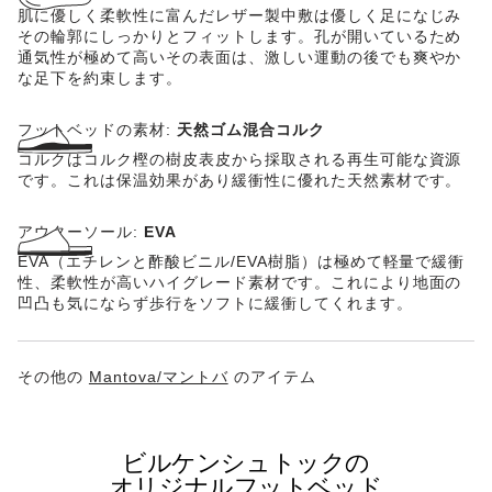
肌に優しく柔軟性に富んだレザー製中敷は優しく足になじみ
その輪郭にしっかりとフィットします。孔が開いているため
通気性が極めて高いその表面は、激しい運動の後でも爽やか
な足下を約束します。
フットベッドの素材:
天然ゴム混合コルク
コルクはコルク樫の樹皮表皮から採取される再生可能な資源
です。これは保温効果があり緩衝性に優れた天然素材です。
アウターソール:
EVA
EVA（エチレンと酢酸ビニル/EVA樹脂）は極めて軽量で緩衝
性、柔軟性が高いハイグレード素材です。これにより地面の
凹凸も気にならず歩行をソフトに緩衝してくれます。
その他の
Mantova/マントバ
のアイテム
ビルケンシュトックの
オリジナルフットベッド