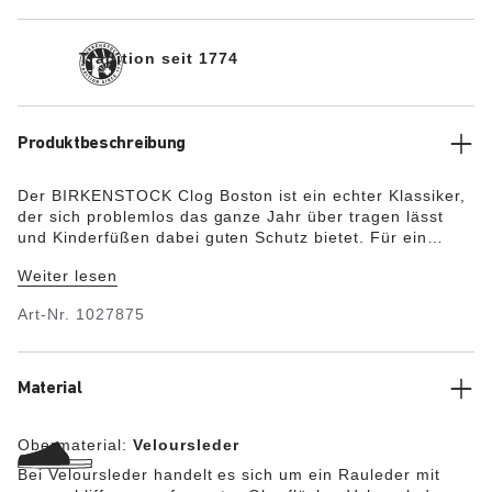
Tradition seit 1774
Produktbeschreibung
Der BIRKENSTOCK Clog Boston ist ein echter Klassiker,
der sich problemlos das ganze Jahr über tragen lässt
und Kinderfüßen dabei guten Schutz bietet. Für ein
natürliches Design sorgt das Obermaterial aus
Weiter lesen
besonders weichem Veloursleder, das sich wie eine
zweite Haut an den Fuß anschmiegt.
Art-Nr.
1027875
Material
Obermaterial:
Veloursleder
Bei Veloursleder handelt es sich um ein Rauleder mit