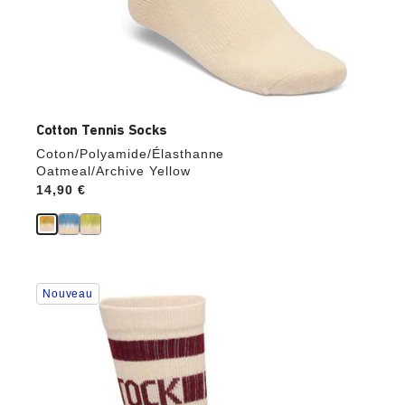
Cotton Tennis Socks
Coton/Polyamide/Élasthanne
Oatmeal/Archive Yellow
Price:
14,90 €
Cliquer
Nouveau
sur
les
échantillons
de
couleurs
modifiera
l’image