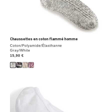
Chaussettes en coton flammé homme
Coton/Polyamide/Élasthanne
Gray/White
Price:
15,90 €
Cliquer
sur
les
échantillons
de
couleurs
modifiera