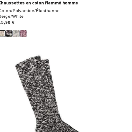
Chaussettes en coton flammé homme
Coton/Polyamide/Élasthanne
Beige/White
Price:
15,90 €
Cliquer
sur
les
échantillons
de
couleurs
modifiera
l’image
du
produit