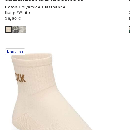
Coton/Polyamide/Élasthanne
Beige/White
Price:
15,90 €
Cliquer
Nouveau
sur
les
échantillons
de
couleurs
modifiera
l’image
du
produit