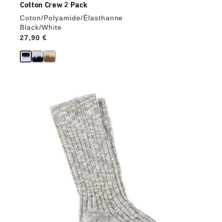
Cotton Crew 2 Pack
Coton/Polyamide/Élasthanne
Black/White
Price:
27,90 €
Cliquer
sur
les
échantillons
de
couleurs
modifiera
l’image
du
produit