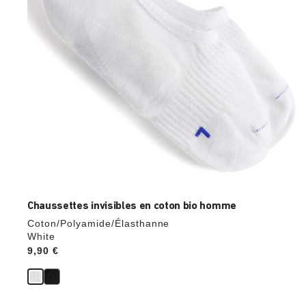
l’image
du
produit
Chaussettes invisibles en coton bio homme
Coton/Polyamide/Élasthanne
White
Price:
9,90 €