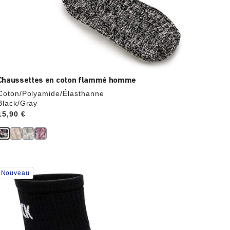
Chaussettes en coton flammé homme
Coton/Polyamide/Élasthanne
Black/Gray
Price:
15,90 €
Cliquer
Nouveau
sur
les
échantillons
de
couleurs
modifiera