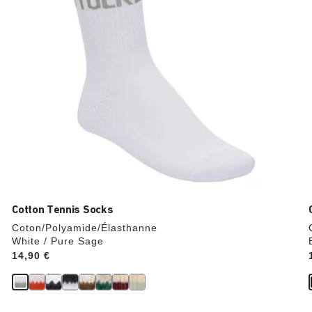
l’image
du
produit
Cotton Tennis Socks
Coton/Polyamide/Élasthanne
White / Pure Sage
Price:
14,90 €