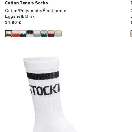
Cotton Tennis Socks
Coton/Polyamide/Élasthanne
Eggshell/Mink
Price:
14,90 €
Cliquer
sur
les
échantillons
de
couleurs
modifiera
l’image
du
produit