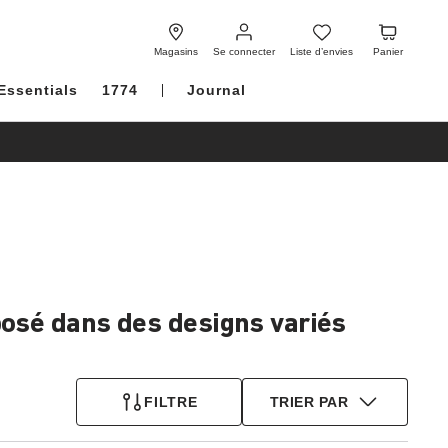
Se
Liste
Panier
connecter
d’envies
Magasins
Se connecter
Liste d’envies
Panier
Essentials
1774
Journal
osé dans des designs variés
FILTRE
TRIER PAR