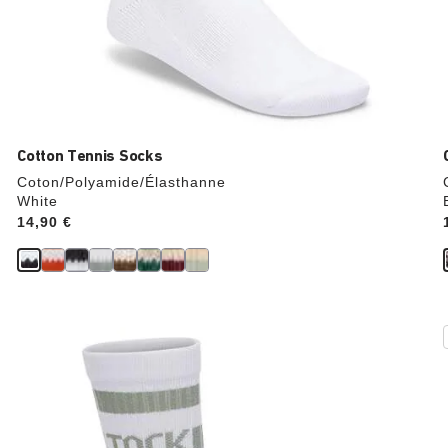
Cotton Tennis Socks
Coton/Polyamide/Élasthanne
White
Price:
14,90 €
Cliquer
sur
les
échantillons
de
couleurs
modifiera