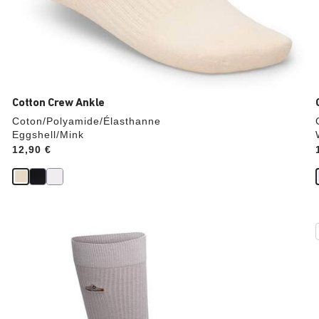
Cotton Crew Ankle
Coton/Polyamide/Élasthanne
Eggshell/Mink
Price:
12,90 €
Cliquer
sur
les
échantillons
de
couleurs
modifiera
l’image