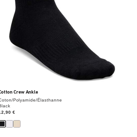
l’image
du
produit
Cotton Crew Ankle
Coton/Polyamide/Élasthanne
Black
Price:
12,90 €