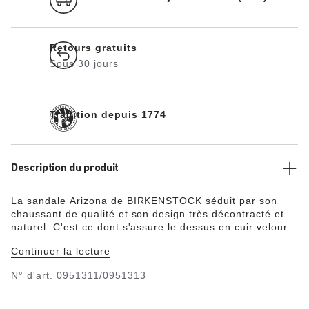
Retours gratuits
Sous 30 jours
Tradition depuis 1774
Description du produit
La sandale Arizona de BIRKENSTOCK séduit par son
chaussant de qualité et son design très décontracté et
naturel. C'est ce dont s'assure le dessus en cuir velours
particulièrement doux et souple, qui épouse le pied
Continuer la lecture
comme une seconde peau. L'agréable lit de pied souple
apporte un confort accru.
N° d'art.
0951311/0951313