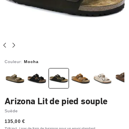
Couleur:
Mocha
Arizona Lit de pied souple
Suède
Price:
135,00 €
TVA incl.
| pas de frais de livraison pour un
envoi standard