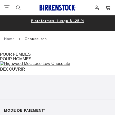
Footer
Panie
Se
connecter
Plateformes: jusqu’à -25 %
Home
Chaussures
Homepage
POUR FEMMES
POUR HOMMES
DÉCOUVRIR
MODE DE PAIEMENT¹