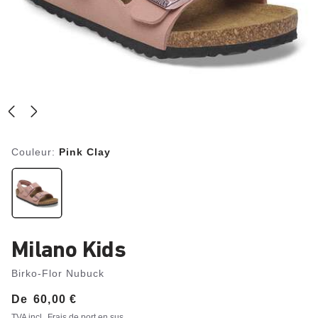
Couleur:
Pink Clay
Milano Kids
Birko-Flor Nubuck
De
Price:
60,00 €
TVA incl.
Frais de port en sus