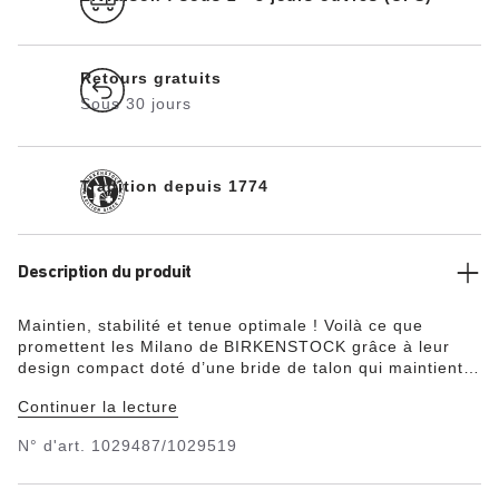
Retours gratuits
Sous 30 jours
Tradition depuis 1774
Description du produit
Maintien, stabilité et tenue optimale ! Voilà ce que
promettent les Milano de BIRKENSTOCK grâce à leur
design compact doté d’une bride de talon qui maintient
les chaussures aux pieds, même lorsqu’elles sont mises
Continuer la lecture
à rude épreuve ! La tige a été confectionnée en Birko-
Flor®, matière synthétique douce et résistante qui a
N° d'art.
1029487/1029519
l’aspect élégant du nubuck et dont la texture et la
couleur ressemblent à s’y méprendre à celles du cuir
véritable.