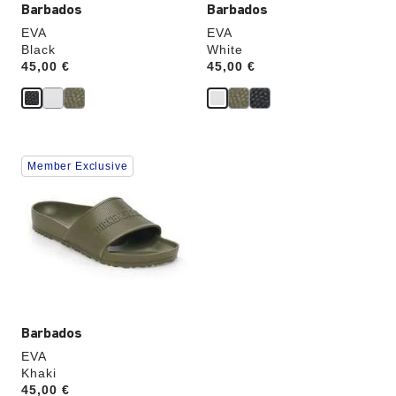
Barbados
Barbados
EVA
EVA
Black
White
Price:
45,00 €
Price:
45,00 €
Cliquer
Member Exclusive
sur
les
échantillons
de
couleurs
modifiera
l’image
du
produit
Barbados
EVA
Khaki
Price:
45,00 €