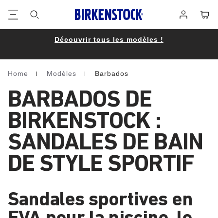
Footer
Panie
Se
connecter
Découvrir tous les modèles !
Home
Modèles
Barbados
Homepage
BARBADOS DE
BIRKENSTOCK :
SANDALES DE BAIN
DE STYLE SPORTIF
Sandales sportives en