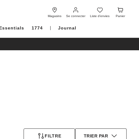
Se
Liste
Panier
connecter
d’envies
Magasins
Se connecter
Liste d’envies
Panier
Essentials
1774
Journal
FILTRE
TRIER PAR