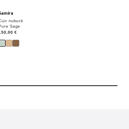
Samira
Cuir nubuck
Pure Sage
Price:
150,00 €