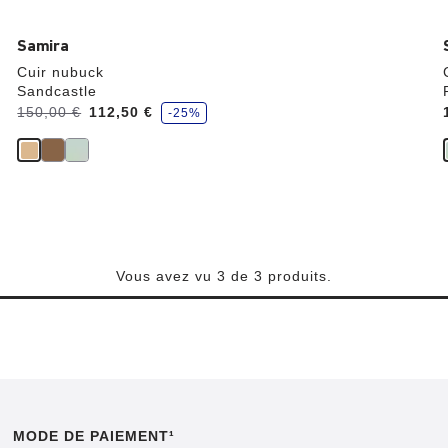
Samira
Cuir nubuck
Sandcastle
é
Avant:
150,00 €
à
112,50 €
-25%
c
o
n
o
m
i
s
e
z
Vous avez vu 3 de 3 produits.
MODE DE PAIEMENT¹