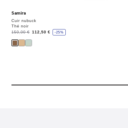
Samira
Cuir nubuck
Thé noir
é
Avant:
150,00 €
à
112,50 €
-25%
c
o
n
o
m
i
s
e
z