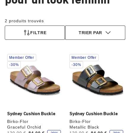
pour un look féminin
2 produits trouvés
FILTRE
TRIER PAR
Cliquer
Cliquer
Member Offer
Member Offer
sur
sur
les
les
-30%
-30%
échantillons
échantillons
de
de
couleurs
couleurs
modifiera
modifiera
l’image
l’image
du
du
produit
produit
Sydney Cushion Buckle
Sydney Cushion Buckle
Birko-Flor
Birko-Flor
Graceful Orchid
Metallic Black
é
é
Avant:
à
Avant:
à