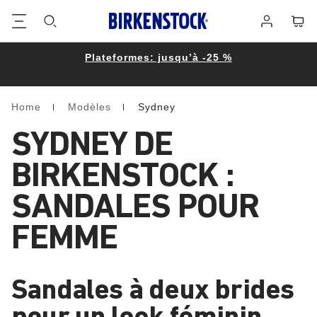
Footer
Panie
Se
connecter
Plateformes: jusqu’à -25 %
Home
Modèles
Sydney
Homepage
SYDNEY DE
BIRKENSTOCK :
SANDALES POUR
FEMME
Sandales à deux brides