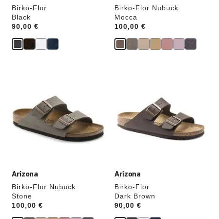
Birko-Flor
Birko-Flor Nubuck
Black
Mocca
Price:
90,00 €
Price:
100,00 €
Cliquer
Cliquer
sur
sur
les
les
échantillons
échantillons
de
de
couleurs
couleurs
modifiera
modifiera
l’image
l’image
du
du
produit
produit
Arizona
Arizona
Birko-Flor Nubuck
Birko-Flor
Stone
Dark Brown
Price:
100,00 €
Price:
90,00 €