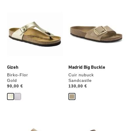
Cliquer
Cliquer
sur
sur
les
les
échantillons
échantillons
de
de
couleurs
couleurs
modifiera
modifiera
l’image
l’image
du
du
produit
produit
Gizeh
Madrid Big Buckle
Birko-Flor
Cuir nubuck
Gold
Sandcastle
Price:
90,00 €
Price:
130,00 €
Cliquer
Cliquer
sur
sur
les
les