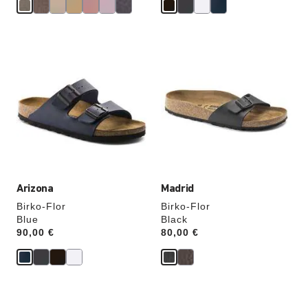
Cliquer
Cliquer
sur
sur
les
les
échantillons
échantillons
de
de
couleurs
couleurs
modifiera
modifiera
l’image
l’image
du
du
produit
produit
Arizona
Madrid
Birko-Flor
Birko-Flor
Blue
Black
Price:
90,00 €
Price:
80,00 €
Cliquer
Cliquer