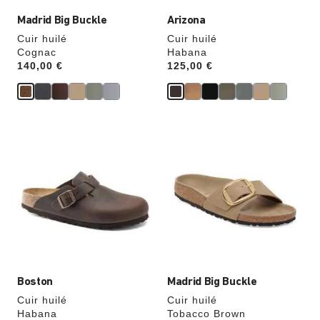
Madrid Big Buckle
Arizona
Cuir huilé
Cuir huilé
Cognac
Habana
Price:
140,00 €
Price:
125,00 €
Cliquer
Cliquer
sur
sur
les
les
échantillons
échantillons
de
de
couleurs
couleurs
modifiera
modifiera
l’image
l’image
du
du
produit
produit
Boston
Madrid Big Buckle
Cuir huilé
Cuir huilé
Habana
Tobacco Brown