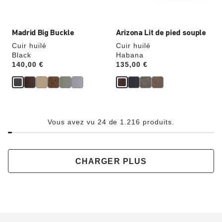
du
du
produit
produit
Madrid Big Buckle
Arizona Lit de pied souple
Cuir huilé
Cuir huilé
Black
Habana
Price:
140,00 €
Price:
135,00 €
Vous avez vu 24 de 1.216 produits.
CHARGER PLUS