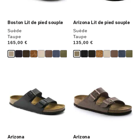
du
du
produit
produit
Boston Lit de pied souple
Arizona Lit de pied souple
Suède
Suède
Taupe
Taupe
Price:
165,00 €
Price:
135,00 €
Cliquer
Cliquer
sur
sur
les
les
échantillons
échantillons
de
de
couleurs
couleurs
modifiera
modifiera
l’image
l’image
du
du
produit
produit
Arizona
Arizona