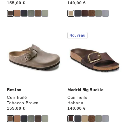
Price:
155,00 €
Price:
140,00 €
Cliquer
Cliquer
Nouveau
sur
sur
les
les
échantillons
échantillons
de
de
couleurs
couleurs
modifiera
modifiera
l’image
l’image
du
du
produit
produit
Boston
Madrid Big Buckle
Cuir huilé
Cuir huilé
Tobacco Brown
Habana
Price:
155,00 €
Price:
140,00 €