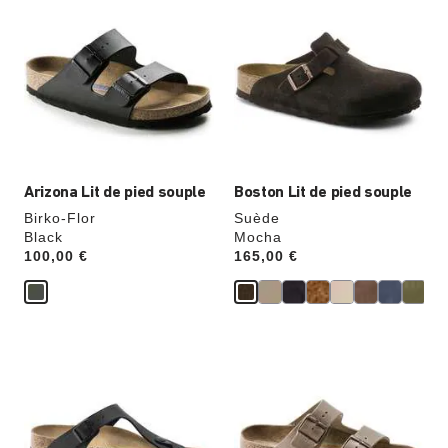
sur
sur
les
les
échantillons
échantillons
de
de
couleurs
couleurs
modifiera
modifiera
l’image
l’image
du
du
produit
produit
Arizona Lit de pied souple
Boston Lit de pied souple
Birko-Flor
Suède
Black
Mocha
Price:
100,00 €
Price:
165,00 €
Cliquer
Cliquer
sur
sur
les
les
échantillons
échantillons
de
de
couleurs
couleurs