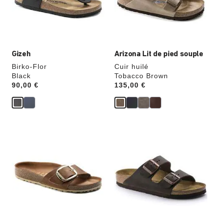
modifiera
modifiera
l’image
l’image
du
du
produit
produit
Gizeh
Arizona Lit de pied souple
Birko-Flor
Cuir huilé
Black
Tobacco Brown
Price:
90,00 €
Price:
135,00 €
Cliquer
Cliquer
sur
sur
les
les
échantillons
échantillons
de
de
couleurs
couleurs
modifiera
modifiera
l’image
l’image
du
du
produit
produit