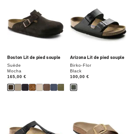
sur
sur
les
les
échantillons
échantillons
de
de
couleurs
couleurs
modifiera
modifiera
l’image
l’image
du
du
produit
produit
Boston Lit de pied souple
Arizona Lit de pied souple
Suède
Birko-Flor
Mocha
Black
Price:
165,00 €
Price:
100,00 €
Cliquer
Cliquer
sur
sur
les
les
échantillons
échantillons
de
de
couleurs
couleurs