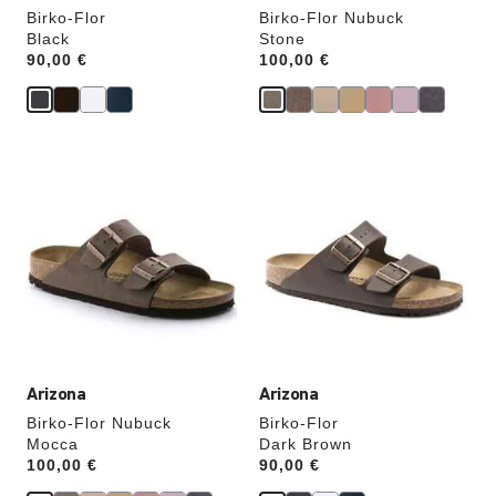
Birko-Flor
Birko-Flor Nubuck
Black
Stone
Price:
90,00 €
Price:
100,00 €
Cliquer
Cliquer
sur
sur
les
les
échantillons
échantillons
de
de
couleurs
couleurs
modifiera
modifiera
l’image
l’image
du
du
produit
produit
Arizona
Arizona
Birko-Flor Nubuck
Birko-Flor
Mocca
Dark Brown
Price:
100,00 €
Price:
90,00 €