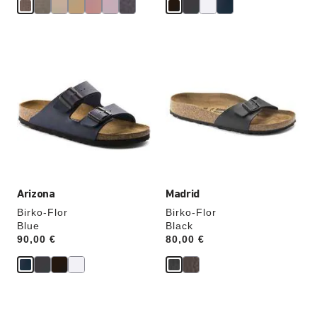
Cliquer
Cliquer
sur
sur
les
les
échantillons
échantillons
de
de
couleurs
couleurs
modifiera
modifiera
l’image
l’image
du
du
produit
produit
Arizona
Madrid
Birko-Flor
Birko-Flor
Blue
Black
Price:
90,00 €
Price:
80,00 €
Cliquer
Cliquer