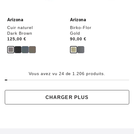
du
du
produit
produit
Arizona
Arizona
Cuir naturel
Birko-Flor
Dark Brown
Gold
Price:
125,00 €
Price:
90,00 €
Vous avez vu 24 de 1.206 produits.
CHARGER PLUS