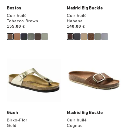
Boston
Madrid Big Buckle
Cuir huilé
Cuir huilé
Tobacco Brown
Habana
Price:
155,00 €
Price:
140,00 €
Cliquer
Cliquer
sur
sur
les
les
échantillons
échantillons
de
de
couleurs
couleurs
modifiera
modifiera
l’image
l’image
du
du
produit
produit
Gizeh
Madrid Big Buckle
Birko-Flor
Cuir huilé
Gold
Cognac