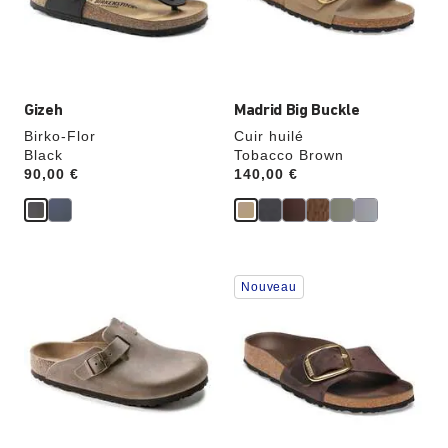
modifiera
modifiera
l’image
l’image
du
du
produit
produit
Gizeh
Madrid Big Buckle
Birko-Flor
Cuir huilé
Black
Tobacco Brown
Price:
90,00 €
Price:
140,00 €
Cliquer
Cliquer
Nouveau
sur
sur
les
les
échantillons
échantillons
de
de
couleurs
couleurs
modifiera
modifiera
l’image
l’image
du
du
produit
produit