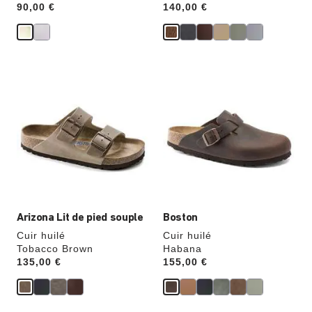
Price:
90,00 €
Price:
140,00 €
Cliquer
Cliquer
sur
sur
les
les
échantillons
échantillons
de
de
couleurs
couleurs
modifiera
modifiera
l’image
l’image
du
du
produit
produit
Arizona Lit de pied souple
Boston
Cuir huilé
Cuir huilé
Tobacco Brown
Habana
Price:
135,00 €
Price:
155,00 €