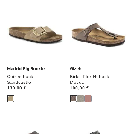
Cliquer
Cliquer
sur
sur
les
les
échantillons
échantillons
de
de
couleurs
couleurs
modifiera
modifiera
l’image
l’image
du
du
produit
produit
Madrid Big Buckle
Gizeh
Cuir nubuck
Birko-Flor Nubuck
Sandcastle
Mocca
Price:
130,00 €
Price:
100,00 €
Cliquer
Cliquer
sur
sur
les
les