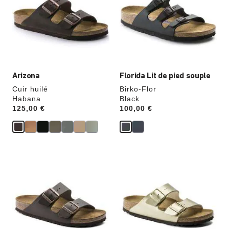
échantillons
échantillons
de
de
couleurs
couleurs
modifiera
modifiera
l’image
l’image
du
du
produit
produit
Arizona
Florida Lit de pied souple
Cuir huilé
Birko-Flor
Habana
Black
Price:
125,00 €
Price:
100,00 €
Cliquer
Cliquer
sur
sur
les
les
échantillons
échantillons
de
de
couleurs
couleurs
modifiera
modifiera
l’image
l’image