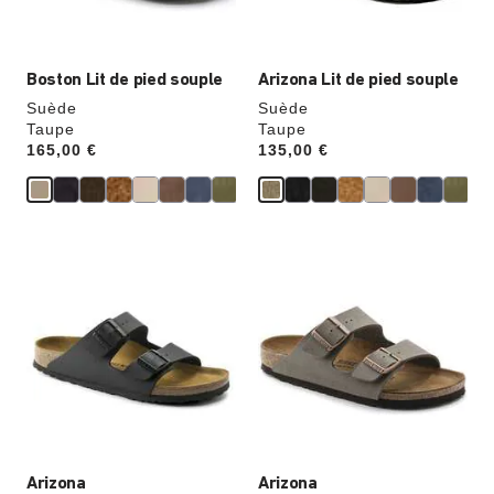
du
du
produit
produit
Boston Lit de pied souple
Arizona Lit de pied souple
Suède
Suède
Taupe
Taupe
Price:
165,00 €
Price:
135,00 €
Cliquer
Cliquer
sur
sur
les
les
échantillons
échantillons
de
de
couleurs
couleurs
modifiera
modifiera
l’image
l’image
du
du
produit
produit
Arizona
Arizona