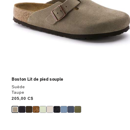
produit
Boston Lit de pied souple
Suède
Taupe
Price:
205,00 C$
Cliquer