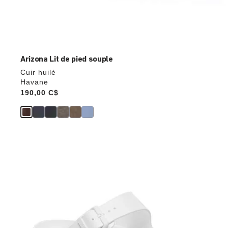
Arizona Lit de pied souple
Cuir huilé
Havane
Price:
190,00 C$
Cliquer
sur
les
échantillons
de
couleurs
modifiera
l’image
du
produit