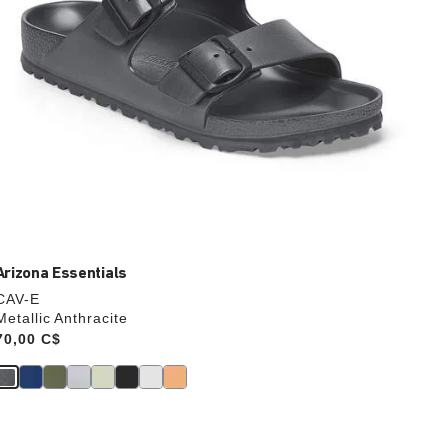
produit
Arizona Essentials
CAV-E
Metallic Anthracite
Price:
70,00 C$
Cliquer