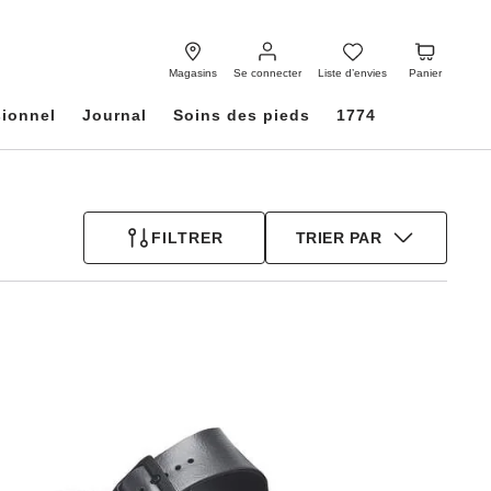
Se
Liste
Panier
connecter
d’envies
Magasins
Se connecter
Liste d’envies
Panier
sionnel
Journal
Soins des pieds
1774
FILTRER
TRIER PAR
Cliquer
sur
les
échantillons
de
couleurs
modifiera
l’image
du