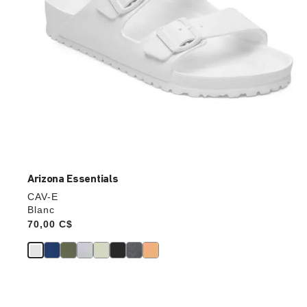
Arizona Essentials
CAV-E
Blanc
Price:
70,00 C$
Cliquer