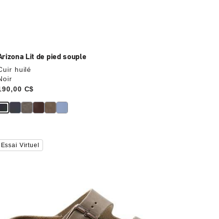
Arizona Lit de pied souple
Cuir huilé
Noir
Price:
190,00 C$
Cliquer
Essai Virtuel
sur
les
échantillons
de
couleurs
modifiera
l’image
du
produit