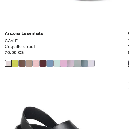
Arizona Essentials
CAV-E
Coquille d’œuf
Price:
70,00 C$
Cliquer
sur
les
échantillons
de
couleurs
modifiera
l’image
du
produit