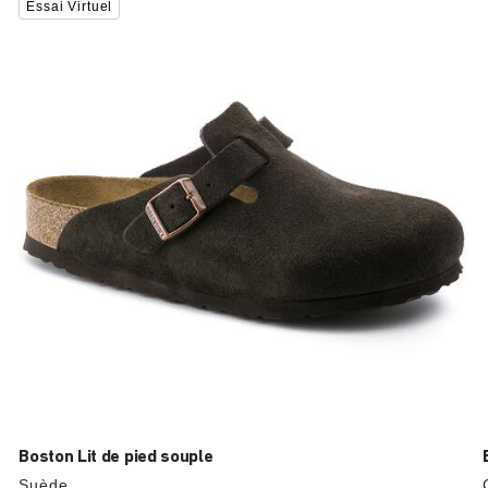
Essai Virtuel
sur
les
échantillons
de
couleurs
modifiera
l’image
du
produit
Boston Lit de pied souple
Suède