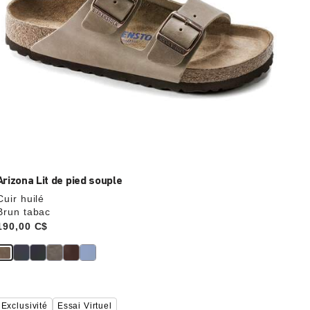
Arizona Lit de pied souple
Cuir huilé
Brun tabac
Price:
190,00 C$
Cliquer
Exclusivité
Essai Virtuel