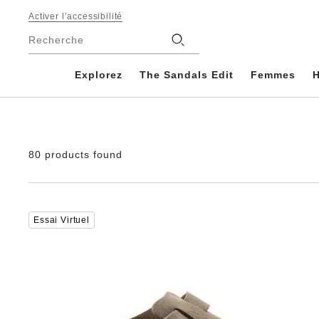
Footer
Activer l’accessibilité
Magasins
Recherche
Explorez
The Sandals Edit
Femmes
80 products found
Cliquer
Essai Virtuel
sur
les
échantillons
de
couleurs
modifiera
l’image
du