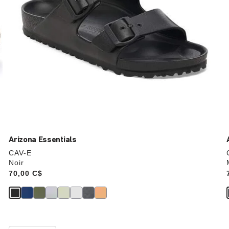
produit
Arizona Essentials
CAV-E
Noir
Price:
70,00 C$
Cliquer