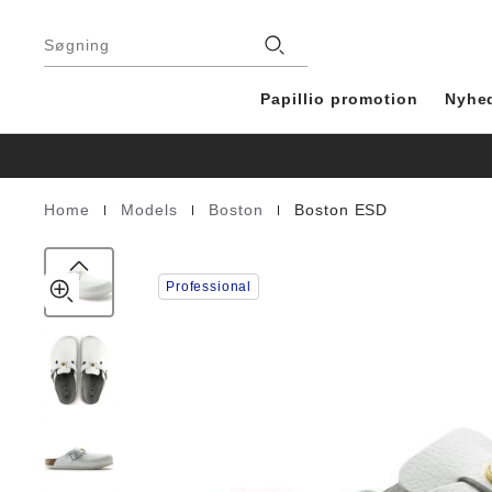
Boston
details
Footer
about
ESD
Stores
product
Søgning
Natural
materials
Leather
Papillio promotion
Nyhe
|
|
|
Home
Models
Boston
Boston ESD
Homepage
Professional