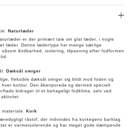
ale:
Naturlæder
aturlæder er der primært tale om glat læder, i nogle
lket læder. Denne lædertype har mange særlige
 såsom åndbarhed, isolering, tilpasning efter fodformen
tid.
ål:
Dæksål smiger
ige, fleksible dæksål smiger sig blidt mod foden og
ig hver kontur. Den åbenporede og dermed specielt
flade bidrager til et behageligt fodklima, selv ved
aktivitet.
 materiale:
Kork
bæredygtigt råstof, der indvindes fra korkegens barklag.
ktet er varmeisolerende og har meget gode dæmpende
.