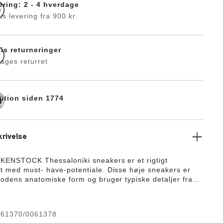
ering: 2 - 4 hverdage
is levering fra 900 kr
tis returneringer
ages returret
dition siden 1774
rivelse
KENSTOCK Thessaloniki sneakers er et rigtigt
t med must- have-potentiale. Disse høje sneakers er
fodens anatomiske form og bruger typiske detaljer fra
 Athen sandalerne som f.eks. fire indstillelige remme
teristiske ankel-del.
061370/0061378