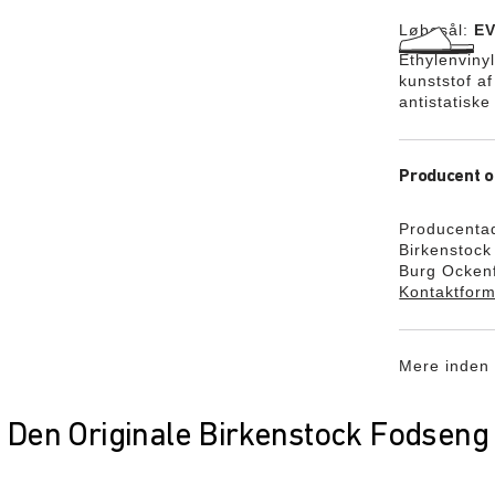
Løbesål:
EV
Ethylenvinyl
kunststof a
antistatisk
Producent o
Producenta
Birkenstoc
Burg Ockenf
Kontaktform
Mere inden 
Den Originale Birkenstock Fodseng