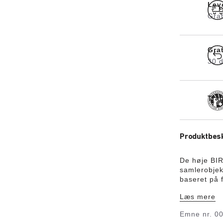
Lev
Grat
Gra
30 d
Tra
Produktbesk
De høje BIR
samlerobjek
baseret på 
BIRKENSTOCK
Læs mere
og den karak
Emne nr.
0