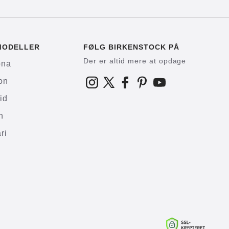
MODELLER
FØLG BIRKENSTOCK PÅ
Der er altid mere at opdage
ona
on
id
h
ri