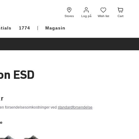
Log
Wish
Cart
på
list
Stores
Log på
Wish list
Cart
tials
1774
Magasin
on ESD
kr
gen forsendelsesomkostninger ved
standardforsendelse
te