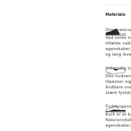
Materiale
Overmateri
Ved vores n
tilfælde va
egenskaber,
og lang leve
Indvendig s
Den hudvenl
tilpasser s
åndbare over
stærk fysisk 
Fodsengens
Kork er et 
Naturprodu
egenskaber