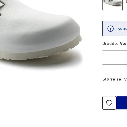
Kund
Bredde:
Væ
Størrelse:
V