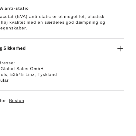
A anti-static
acetat (EVA) anti-static er et meget let, elastisk
f høj kvalitet med en særdeles god dæmpning og
e egenskaber.
g Sikkerhed
dresse:
k Global Sales GmbH
els, 53545 Linz, Tyskland
ular
for:
Boston