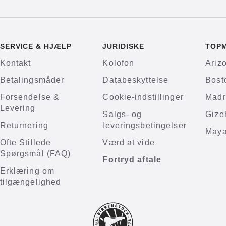
SERVICE & HJÆLP
JURIDISKE
TOP
Kontakt
Kolofon
Ariz
Betalingsmåder
Databeskyttelse
Bost
Forsendelse &
Cookie-indstillinger
Madr
Levering
Salgs- og
Gize
Returnering
leveringsbetingelser
Maya
Ofte Stillede
Værd at vide
Spørgsmål (FAQ)
Fortryd aftale
Erklæring om
tilgængelighed