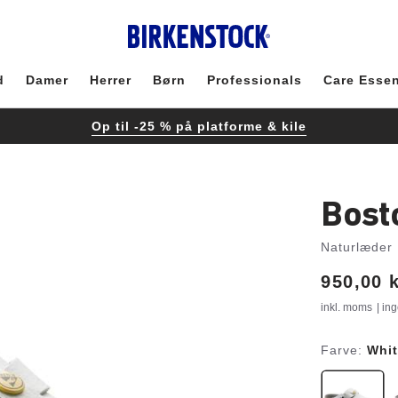
d
Damer
Herrer
Børn
Professionals
Care Essen
Op til -25 % på platforme & kile
Bost
Naturlæder
Price:
950,00 
inkl. moms
| in
Farve:
Whi