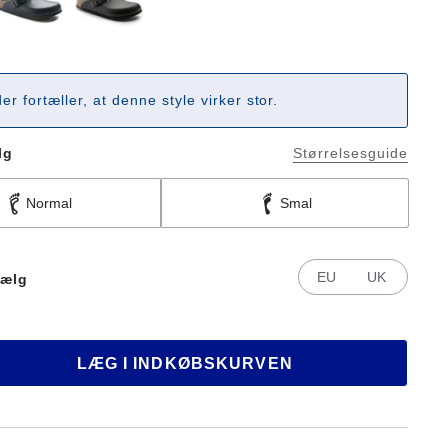
er fortæller, at denne style virker stor.
lg
Størrelsesguide
Normal
Smal
EU
UK
ælg
LÆG I INDKØBSKURVEN