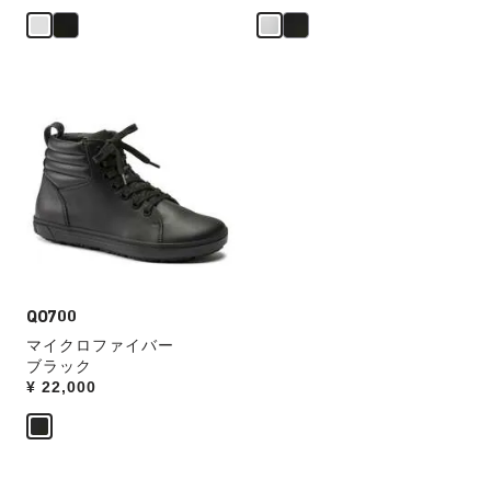
し
し
て
て
別
別
の
の
カ
カ
カ
ラ
ラ
ラ
ー
ー
ー
見
の
の
本
製
製
の
品
品
ス
画
画
ウ
像
像
ォ
を
を
ッ
表
QO700
表
チ
示
示
マイクロファイバー
を
ブラック
操
Price:
¥ 22,000
作
し
て
別
の