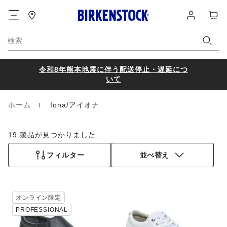
フ
ロ
カ
ッ
グ
ー
タ
イ
ト
ー
ン
検索
令和8年熊本地震に伴う配送停止・遅延につ
いて
ホーム
Iona/アイオナ
Homepage
19 製品が見つかりました
フィルター
並べ替え
カ
カ
オンライン限定
ラ
ラ
PROFESSIONAL
ー
ー
見
見