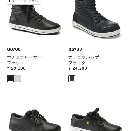
ラ
ラ
PROFESSIONAL
ー
ー
ー
ー
見
見
の
の
本
本
製
製
の
の
品
品
ス
ス
画
画
ウ
ウ
像
像
ォ
ォ
を
を
ッ
ッ
表
QO700
表
QS700
チ
チ
示
示
ナチュラルレザー
ナチュラルレザー
を
を
ブラック
ブラック
操
操
Price:
¥ 23,100
Price:
¥ 24,200
作
作
し
し
て
て
別
別
の
の
カ
カ
カ
カ
ラ
ラ
ラ
ラ
ー
ー
ー
ー
見
見
の
の
本
本
製
製
の
の