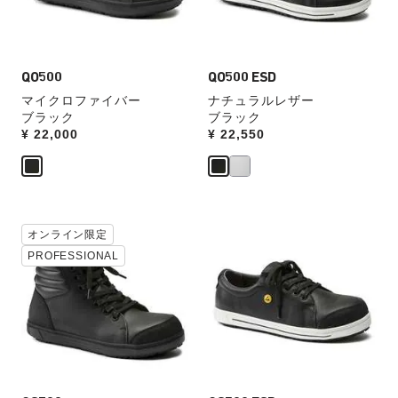
品
品
ス
ス
画
画
ウ
ウ
像
像
ォ
ォ
を
を
ッ
ッ
表
QO500
表
QO500 ESD
チ
チ
示
示
マイクロファイバー
ナチュラルレザー
を
を
ブラック
ブラック
操
操
Price:
¥ 22,000
Price:
¥ 22,550
作
作
し
し
て
て
別
別
の
の
カ
カ
カ
オンライン限定
カ
ラ
ラ
ラ
ラ
PROFESSIONAL
ー
ー
ー
ー
見
見
の
の
本
本
製
製
の
の
品
品
ス
ス
画
画
ウ
ウ
像
像
ォ
ォ
を
を
ッ
ッ