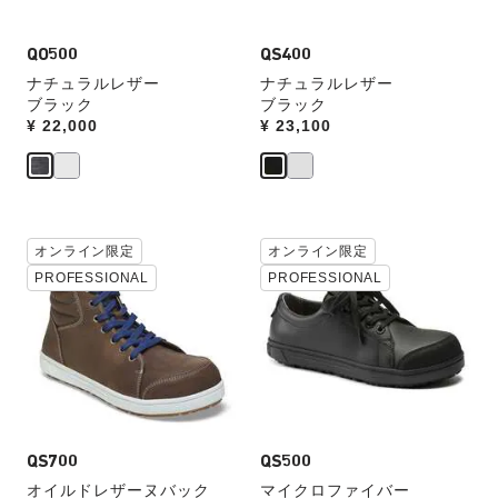
像
像
ォ
ォ
を
を
ッ
ッ
表
QO500
表
QS400
チ
チ
示
示
ナチュラルレザー
ナチュラルレザー
を
を
ブラック
ブラック
操
操
Price:
¥ 22,000
Price:
¥ 23,100
作
作
し
し
て
て
別
別
の
の
カ
カ
カ
オンライン限定
カ
オンライン限定
ラ
ラ
ラ
ラ
PROFESSIONAL
PROFESSIONAL
ー
ー
ー
ー
見
見
の
の
本
本
製
製
の
の
品
品
ス
ス
画
画
ウ
ウ
像
像
ォ
ォ
を
を
ッ
ッ
表
QS700
表
QS500
チ
チ
示
示
オイルドレザーヌバック
マイクロファイバー
を
を