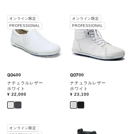
て
て
別
別
の
の
カ
カ
カ
オンライン限定
カ
オンライン限定
ラ
ラ
ラ
ラ
PROFESSIONAL
PROFESSIONAL
ー
ー
ー
ー
見
見
の
の
本
本
製
製
の
の
品
品
ス
ス
画
画
ウ
ウ
像
像
ォ
ォ
を
を
ッ
ッ
表
QO400
表
QO700
チ
チ
示
示
ナチュラルレザー
ナチュラルレザー
を
を
ホワイト
ホワイト
操
操
Price:
¥ 22,000
Price:
¥ 23,100
作
作
し
し
て
て
別
別
の
の
カ
カ
カ
オンライン限定
カ
ラ
ラ