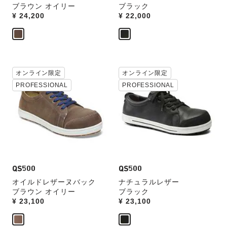
ブラウン オイリー
ブラック
操
操
Price:
¥ 24,200
Price:
¥ 22,000
作
作
し
し
て
て
別
別
の
の
カ
カ
カ
オンライン限定
カ
オンライン限定
ラ
ラ
ラ
ラ
PROFESSIONAL
PROFESSIONAL
ー
ー
ー
ー
見
見
の
の
本
本
製
製
の
の
品
品
ス
ス
画
画
ウ
ウ
像
像
ォ
ォ
を
を
ッ
ッ
表
QS500
表
QS500
チ
チ
示
示
オイルドレザーヌバック
ナチュラルレザー
を
を
ブラウン オイリー
ブラック
操
操
Price:
¥ 23,100
Price:
¥ 23,100
作
作
し
し