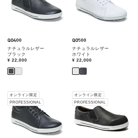
本
本
の
の
ス
ス
ウ
ウ
ォ
ォ
ッ
ッ
QO400
QO500
チ
チ
ナチュラルレザー
ナチュラルレザー
を
を
ブラック
ホワイト
操
操
Price:
¥ 22,000
Price:
¥ 22,000
作
作
し
し
て
て
別
別
の
の
カ
カ
カ
オンライン限定
カ
オンライン限定
ラ
ラ
ラ
ラ
PROFESSIONAL
PROFESSIONAL
ー
ー
ー
ー
見
見
の
の
本
本
製
製
の
の
品
品
ス
ス
画
画
ウ
ウ