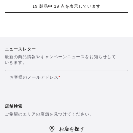
カ
19 製品中 19 点を表示しています
ラ
ー
の
製
品
画
ニュースレター
像
を
最新の商品情報やキャンペーンニュースをお知らせして
表
いきます。
示
お客様のメールアドレス
*
店舗検索
ご希望のエリアの店舗を見つけてください。
お店を探す