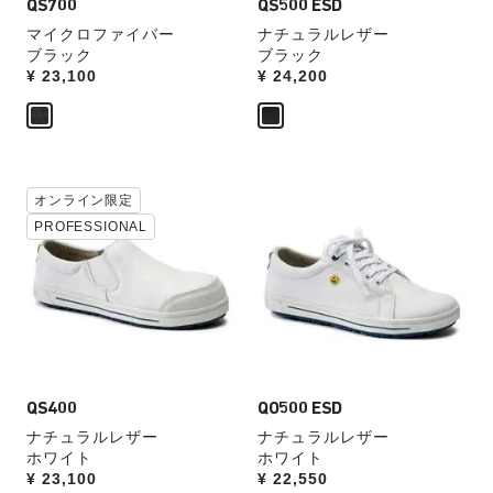
表
QS700
表
QS500 ESD
チ
チ
示
示
マイクロファイバー
ナチュラルレザー
を
を
ブラック
ブラック
操
操
Price:
¥ 23,100
Price:
¥ 24,200
作
作
し
し
て
て
別
別
の
の
カ
カ
カ
オンライン限定
カ
ラ
ラ
ラ
ラ
PROFESSIONAL
ー
ー
ー
ー
見
見
の
の
本
本
製
製
の
の
品
品
ス
ス
画
画
ウ
ウ
像
像
ォ
ォ
を
を
ッ
ッ
表
QS400
表
QO500 ESD
チ
チ
示
示
ナチュラルレザー
ナチュラルレザー
を
を
ホワイト
ホワイト
操
操
Price:
¥ 23,100
Price:
¥ 22,550
作
作