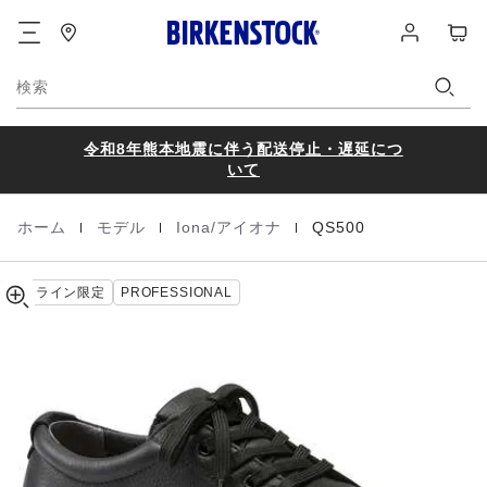
QS
details
フ
ロ
カ
about
500
ッ
グ
ー
product
Natural
タ
イ
materials
ト
Leather
ー
ン
検索
令和8年熊本地震に伴う配送停止・遅延につ
いて
|
|
|
ホーム
モデル
Iona/アイオナ
QS500
Homepage
オンライン限定
PROFESSIONAL