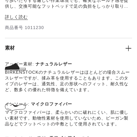
り歩いたりする厳しい作業環境でも、確実なホールド感を提
供し、交換可能なフットベッドで足の負担をしっかり取り除
いてくれます。 QS500はシンプルで、おしゃれな6穴式スニ
詳しく読む
ーカーです。耐滑性、耐油性に優れ、金属を使用していない
このアウターソールは、踵部分での負荷をしっかりと取り除
商品番号
1011230
き、踏み抜きもしっかりと防止されています。傷防止キャッ
プで保護されている200 J対応鉄鋼芯が前足をしっかりと守り
ます。撥水性スムースレザー（WRU）製アッパーは、着用者
を帯電からしっかりと保護します。 このシューズはEN ISO
素材
20345:2011認証を受け、保護クラスS3の要件をクリアして
います。
アッパー素材:
ナチュラルレザー
BIRKENSTOCKのナチュラルレザーはほとんどの場合スムー
スレザーですが、揉み革を使用することもあります。このタ
イプのレザーは、通気性、足の形状へのフィット、耐久性な
ど、数多くの優れた特徴を備えています。
インソール:
マイクロファイバー
マイクロファイバーは、柔らかいのに破れにくい、肌に優し
い素材です。動物性素材を使用していないため、ビーガン製
品などでフットベットの中敷として使用されています。