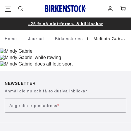
Fottext
Varuk
Logga
in
–25 % på plattforms- & kilklackar
Home
Journal
Birkenstories
Melinda Gabriel
Homepage
NEWSLETTER
Anmäl dig nu och få exklusiva inblickar
Ange din e-postadress
*