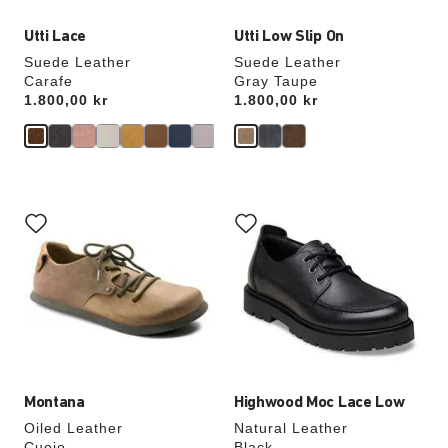
Utti Lace
Utti Low Slip On
Suede Leather
Suede Leather
Carafe
Gray Taupe
Price:
1.800,00 kr
Price:
1.800,00 kr
Interaktion
Interaktion
med
med
provfärger
provfärger
kommer
kommer
att
att
uppdatera
uppdatera
produktbilden
produktbilden
Montana
Highwood Moc Lace Low
Oiled Leather
Natural Leather
Cuoio
Black