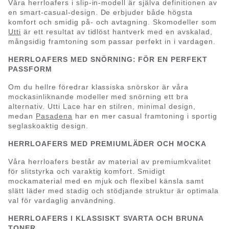
Våra herrloafers i slip-in-modell är själva definitionen av
en smart-casual-design. De erbjuder både högsta
komfort och smidig på- och avtagning. Skomodeller som
Utti
är ett resultat av tidlöst hantverk med en avskalad,
mångsidig framtoning som passar perfekt in i vardagen.
HERRLOAFERS MED SNÖRNING: FÖR EN PERFEKT
PASSFORM
Om du hellre föredrar klassiska snörskor är våra
mockasinliknande modeller med snörning ett bra
alternativ. Utti Lace har en stilren, minimal design,
medan
Pasadena
har en mer casual framtoning i sportig
seglaskoaktig design.
HERRLOAFERS MED PREMIUMLÄDER OCH MOCKA
Våra herrloafers består av material av premiumkvalitet
för slitstyrka och varaktig komfort. Smidigt
mockamaterial med en mjuk och flexibel känsla samt
slätt läder med stadig och stödjande struktur är optimala
val för vardaglig användning.
HERRLOAFERS I KLASSISKT SVARTA OCH BRUNA
TONER