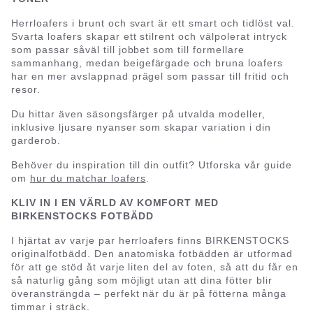
Herrloafers i brunt och svart är ett smart och tidlöst val.
Svarta loafers skapar ett stilrent och välpolerat intryck
som passar såväl till jobbet som till formellare
sammanhang, medan beigefärgade och bruna loafers
har en mer avslappnad prägel som passar till fritid och
resor.
Du hittar även säsongsfärger på utvalda modeller,
inklusive ljusare nyanser som skapar variation i din
garderob.
Behöver du inspiration till din outfit? Utforska vår guide
om
hur du matchar loafers
.
KLIV IN I EN VÄRLD AV KOMFORT MED
BIRKENSTOCKS FOTBÄDD
I hjärtat av varje par herrloafers finns BIRKENSTOCKS
originalfotbädd. Den anatomiska fotbädden är utformad
för att ge stöd åt varje liten del av foten, så att du får en
så naturlig gång som möjligt utan att dina fötter blir
överansträngda – perfekt när du är på fötterna många
timmar i sträck.