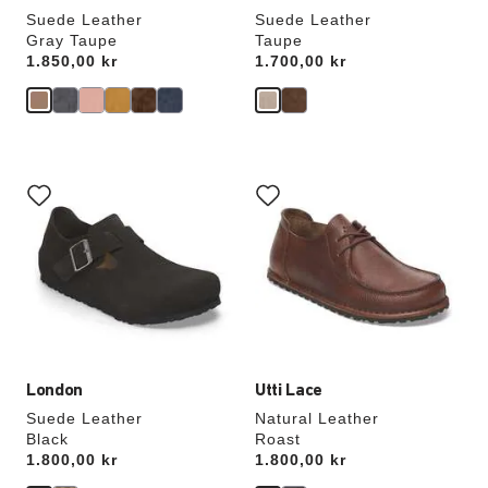
Suede Leather
Suede Leather
Gray Taupe
Taupe
Price:
1.850,00 kr
Price:
1.700,00 kr
Interaktion
Interaktion
med
med
provfärger
provfärger
kommer
kommer
att
att
uppdatera
uppdatera
produktbilden
produktbilden
London
Utti Lace
Suede Leather
Natural Leather
Black
Roast
Price:
1.800,00 kr
Price:
1.800,00 kr