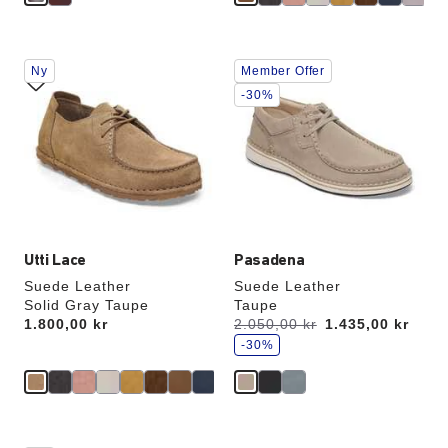
Interaktion
Interaktion
Ny
Member Offer
med
med
provfärger
provfärger
-30%
kommer
kommer
att
att
uppdatera
uppdatera
produktbilden
produktbilden
Utti Lace
Pasadena
Suede Leather
Suede Leather
Solid Gray Taupe
Taupe
s
Price:
1.800,00 kr
Förr:
2.050,00 kr
får
1.435,00 kr
p
du
a
-30%
r
för
a
Interaktion
Interaktion