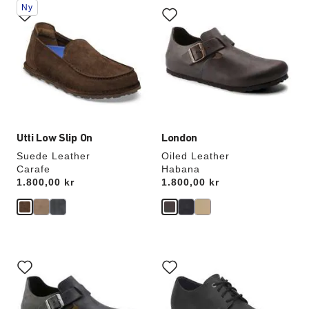
Ny
med
med
provfärger
provfärger
kommer
kommer
att
att
uppdatera
uppdatera
produktbilden
produktbilden
Utti Low Slip On
London
Suede Leather
Oiled Leather
Carafe
Habana
Price:
1.800,00 kr
Price:
1.800,00 kr
Interaktion
Interaktion
med
med
provfärger
provfärger
kommer
kommer
att
att