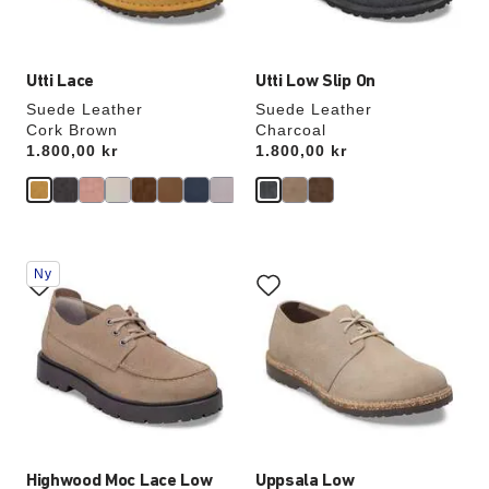
Utti Lace
Utti Low Slip On
Suede Leather
Suede Leather
Cork Brown
Charcoal
Price:
1.800,00 kr
Price:
1.800,00 kr
Interaktion
Interaktion
Ny
med
med
provfärger
provfärger
kommer
kommer
att
att
uppdatera
uppdatera
produktbilden
produktbilden
Highwood Moc Lace Low
Uppsala Low