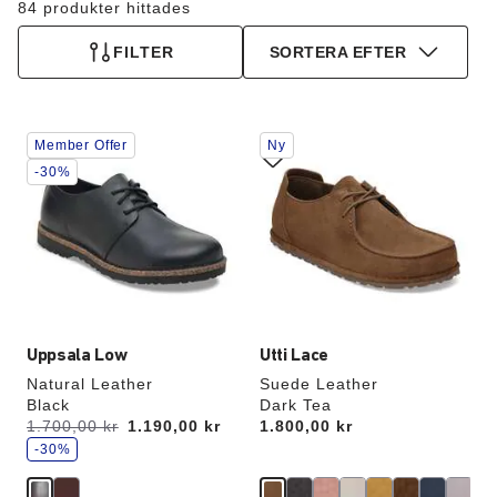
84 produkter hittades
FILTER
SORTERA EFTER
Interaktion
Interaktion
Member Offer
Ny
med
med
provfärger
provfärger
-30%
kommer
kommer
att
att
uppdatera
uppdatera
produktbilden
produktbilden
Uppsala Low
Utti Lace
Natural Leather
Suede Leather
Black
Dark Tea
s
Förr:
1.700,00 kr
får
1.190,00 kr
Price:
1.800,00 kr
p
du
a
-30%
r
för
a