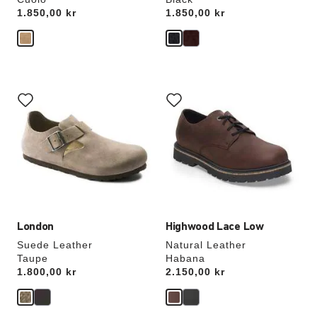
Price:
1.850,00 kr
Price:
1.850,00 kr
Interaktion
Interaktion
med
med
provfärger
provfärger
kommer
kommer
att
att
uppdatera
uppdatera
produktbilden
produktbilden
London
Highwood Lace Low
Suede Leather
Natural Leather
Taupe
Habana
Price:
1.800,00 kr
Price:
2.150,00 kr