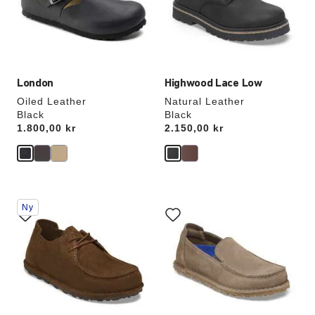
uppdatera
uppdatera
produktbilden
produktbilden
London
Highwood Lace Low
Oiled Leather
Natural Leather
Black
Black
Price:
1.800,00 kr
Price:
2.150,00 kr
Interaktion
Interaktion
Ny
med
med
provfärger
provfärger
kommer
kommer
att
att
uppdatera
uppdatera
produktbilden
produktbilden