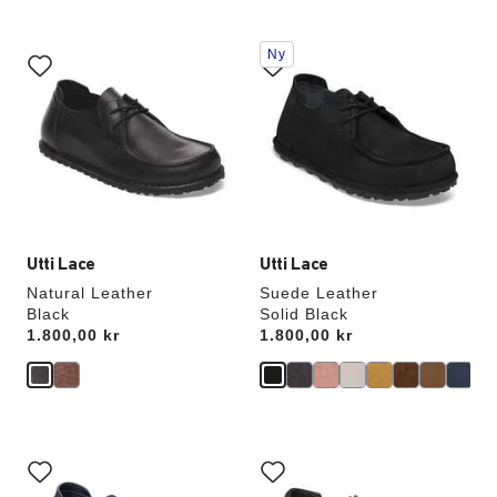
Interaktion
Interaktion
Ny
med
med
provfärger
provfärger
kommer
kommer
att
att
uppdatera
uppdatera
produktbilden
produktbilden
Utti Lace
Utti Lace
Natural Leather
Suede Leather
Black
Solid Black
Price:
1.800,00 kr
Price:
1.800,00 kr
Interaktion
Interaktion
med
med
provfärger
provfärger