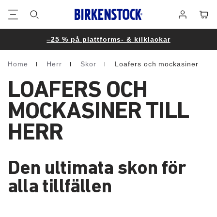
Fottext
Varuk
Logga
in
–25 % på plattforms- & kilklackar
Home
Herr
Skor
Loafers och mockasiner
Homepage
LOAFERS OCH
MOCKASINER TILL
HERR
Den ultimata skon för
alla tillfällen