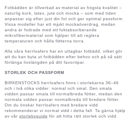
Fotbädden är tillverkad av material av högsta kvalitet –
naturlig kork, latex, jute och mocka – som med tiden
anpassar sig efter just din fot och ger optimal passform.
Vissa modeller har ett mjukt mockaöverdrag, medan
andra är fodrade med ett fuktabsorberande
mikrofibermaterial som hjälper till att reglera
temperaturen och hålla fötterna torra.
Alla våra herrloafers har en uttagbar fotbädd, vilket gör
att du kan byta ut fotbädden efter behov och på så sätt
förlänga livslängden på ditt favoritpar.
STORLEK OCH PASSFORM
BIRKENSTOCKS herrloafers finns i storlekarna 36–46
och i två olika vidder: normal och smal. Den smala
vidden passar smala till normalbreda fötter, medan den
normala vidden passar normalbreda till bredare fötter.
Om du önskar herrloafers med bredare vidd
rekommenderar vi normal vidd i detta fall. Ta gärna hjälp
av vår
storleksguide
för att hitta rätt storlek och vidd.