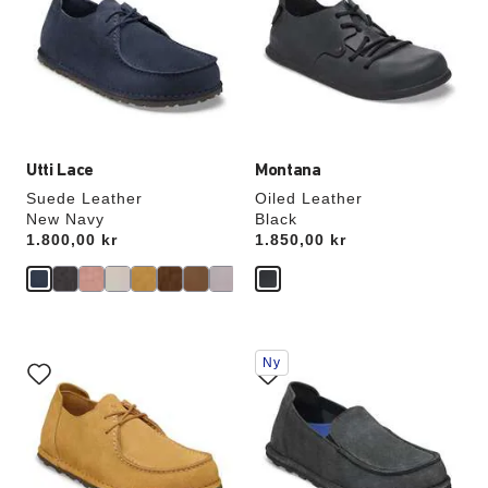
kommer
kommer
att
att
uppdatera
uppdatera
produktbilden
produktbilden
Utti Lace
Montana
Suede Leather
Oiled Leather
New Navy
Black
Price:
1.800,00 kr
Price:
1.850,00 kr
Interaktion
Interaktion
Ny
med
med
provfärger
provfärger
kommer
kommer
att
att
uppdatera
uppdatera
produktbilden
produktbilden