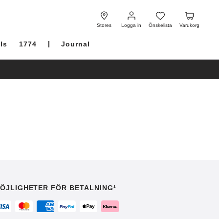
Logga
Önskelista
Varukorg
in
Stores
Logga in
Önskelista
Varukorg
ls
1774
Journal
ÖJLIGHETER FÖR BETALNING¹