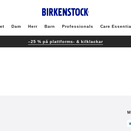
et
Dam
Herr
Barn
Professionals
Care Essentia
–25 % på plattforms- & kilklackar
M