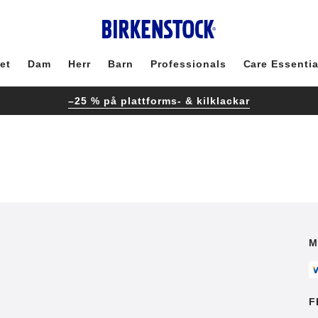
et
Dam
Herr
Barn
Professionals
Care Essentia
–25 % på plattforms- & kilklackar
M
F