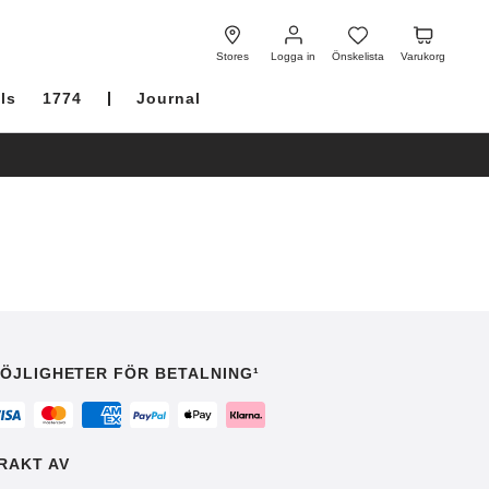
Logga
Önskelista
Varukorg
in
Stores
Logga in
Önskelista
Varukorg
ls
1774
Journal
ÖJLIGHETER FÖR BETALNING¹
RAKT AV