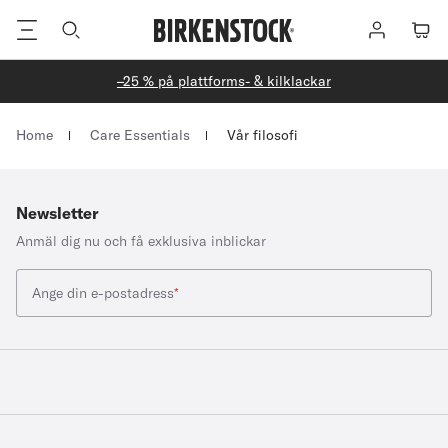
Fottext
Logga
Varuk
in
–25 % på plattforms- & kilklackar
Homepage
Home
Care Essentials
Vår filosofi
Newsletter
Anmäl dig nu och få exklusiva inblickar
Ange din e-postadress
*