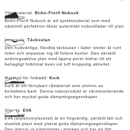
Yttermaterial:
Birko-Flor® Nubuck
Birko-Flor® Nubuck är ett syntetmaterial som med
nästintill perfektion liknar autentiskt nubuckläder till ytan.
Innersula:
Täcksulan
Den hudvänliga, flexibla täcksulan i läder smiter åt runt
foten och anpassar sig till fotens kontur. Den särskilt
andningsaktiva ytan med öppna porer bidrar till ett
behagligt fotklimat även vid tuff kroppslig aktivitet.
Material för fotbädd:
Kork
Kork är ett förnybart råmaterial som utvinns av
korkekens bark. Denna naturprodukt är värmeisolerande
och har mycket goda dämpningsegenskaper.
Slitsula:
EVA
EVA (etylenvinylacetat) är en högvärdig, särskilt lätt och
elastisk plast med ytterst goda dämpningsegenskaper.
Den jämnar ut ojämnheter i marken och har en lätt