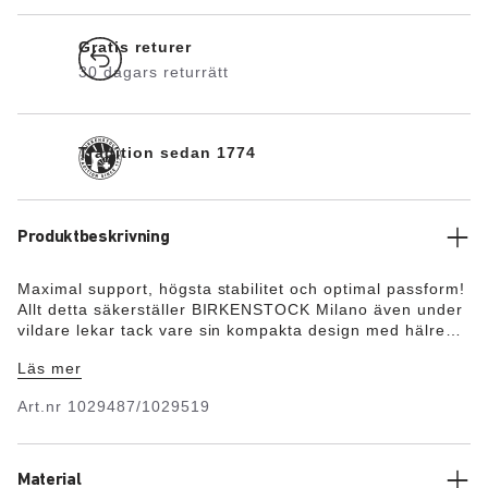
Gratis returer
30 dagars returrätt
Tradition sedan 1774
Produktbeskrivning
Maximal support, högsta stabilitet och optimal passform!
Allt detta säkerställer BIRKENSTOCK Milano även under
vildare lekar tack vare sin kompakta design med hälrem.
Yttermaterialet består av det hudvänliga och slitstarka
Läs mer
syntetmaterialet Birko-Flor® i elegant nubuckdesign,
vars textur och färg ger intryck av att vara äkta läder.
Art.nr
1029487/1029519
Material