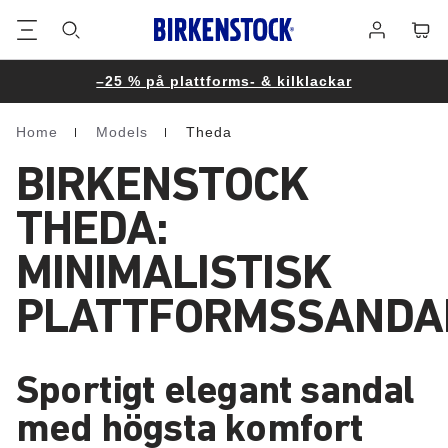
Fottext
Varuk
Logga
in
–25 % på plattforms- & kilklackar
Home
Models
Theda
Homepage
BIRKENSTOCK
THEDA:
MINIMALISTISK
PLATTFORMSSANDA
Sportigt elegant sandal
med högsta komfort