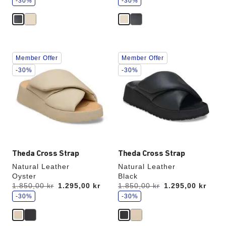
a
-30%
a
-30%
r
r
för
för
a
a
Interaktion
Interaktion
Member Offer
Member Offer
med
med
provfärger
provfärger
-30%
-30%
kommer
kommer
att
att
uppdatera
uppdatera
produktbilden
produktbilden
Theda Cross Strap
Theda Cross Strap
Natural Leather
Natural Leather
Oyster
Black
s
s
Förr:
1.850,00 kr
får
1.295,00 kr
Förr:
1.850,00 kr
får
1.295,00 kr
p
p
du
du
a
-30%
a
-30%
r
r
för
för
a
a