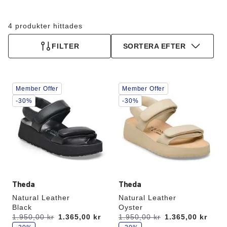
4 produkter hittades
FILTER
SORTERA EFTER
Interaktion
Interaktion
Member Offer
Member Offer
med
med
provfärger
provfärger
-30%
-30%
kommer
kommer
att
att
uppdatera
uppdatera
produktbilden
produktbilden
Theda
Theda
Natural Leather
Natural Leather
Black
Oyster
s
s
Förr:
1.950,00 kr
får
1.365,00 kr
Förr:
1.950,00 kr
får
1.365,00 kr
p
p
du
du