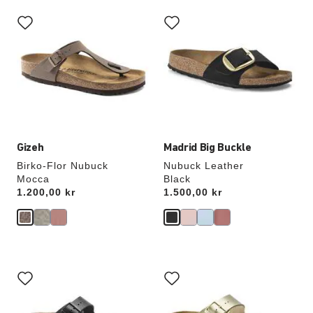
Interaktion
Interaktion
med
med
provfärger
provfärger
kommer
kommer
att
att
uppdatera
uppdatera
produktbilden
produktbilden
Gizeh
Madrid Big Buckle
Birko-Flor Nubuck
Nubuck Leather
Mocca
Black
Price:
1.200,00 kr
Price:
1.500,00 kr
Interaktion
Interaktion
med
med
provfärger
provfärger
kommer
kommer