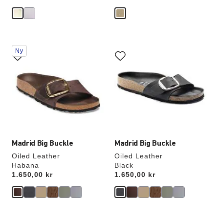
Interaktion
Interaktion
Ny
med
med
provfärger
provfärger
kommer
kommer
att
att
uppdatera
uppdatera
produktbilden
produktbilden
Madrid Big Buckle
Madrid Big Buckle
Oiled Leather
Oiled Leather
Habana
Black
Price:
1.650,00 kr
Price:
1.650,00 kr