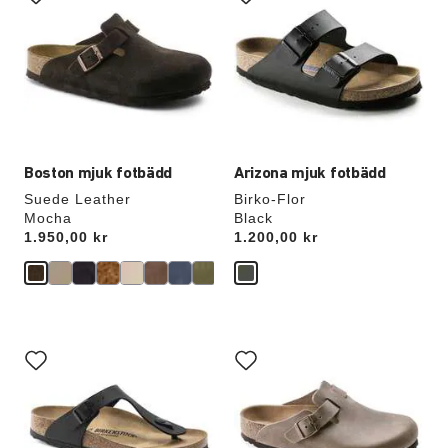
provfärger
provfärger
kommer
kommer
att
att
uppdatera
uppdatera
produktbilden
produktbilden
Boston mjuk fotbädd
Arizona mjuk fotbädd
Suede Leather
Birko-Flor
Mocha
Black
Price:
1.950,00 kr
Price:
1.200,00 kr
Interaktion
Interaktion
med
med
provfärger
provfärger
kommer
kommer
att
att
uppdatera
uppdatera
produktbilden
produktbilden