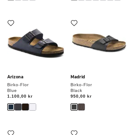
Interaktion
Interaktion
med
med
provfärger
provfärger
kommer
kommer
att
att
uppdatera
uppdatera
produktbilden
produktbilden
Arizona
Madrid
Birko-Flor
Birko-Flor
Blue
Black
Price:
1.100,00 kr
Price:
950,00 kr
Interaktion
Interaktion
med
med