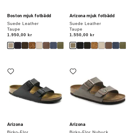
Boston mjuk fotbädd
Arizona mjuk fotbädd
Suede Leather
Suede Leather
Taupe
Taupe
Price:
1.950,00 kr
Price:
1.550,00 kr
Interaktion
Interaktion
med
med
provfärger
provfärger
kommer
kommer
att
att
uppdatera
uppdatera
produktbilden
produktbilden
Arizona
Arizona
Birko-Flor
Birko-Flor Nubuck