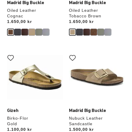
Madrid Big Buckle
Madrid Big Buckle
Oiled Leather
Oiled Leather
Cognac
Tobacco Brown
Price:
1.650,00 kr
Price:
1.650,00 kr
Interaktion
Interaktion
med
med
provfärger
provfärger
kommer
kommer
att
att
uppdatera
uppdatera
produktbilden
produktbilden
Gizeh
Madrid Big Buckle
Birko-Flor
Nubuck Leather
Gold
Sandcastle
Price:
1.100,00 kr
Price:
1.500,00 kr