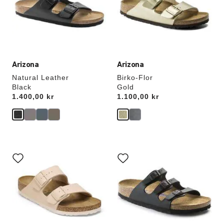
att
att
uppdatera
uppdatera
produktbilden
produktbilden
Arizona
Arizona
Natural Leather
Birko-Flor
Black
Gold
Price:
1.400,00 kr
Price:
1.100,00 kr
Interaktion
Interaktion
med
med
provfärger
provfärger
kommer
kommer
att
att
uppdatera
uppdatera
produktbilden
produktbilden