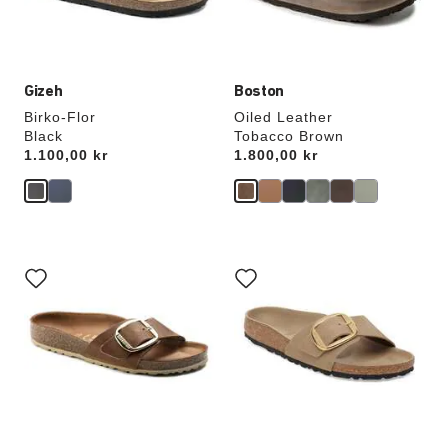
Gizeh
Boston
Birko-Flor
Oiled Leather
Black
Tobacco Brown
Price:
1.100,00 kr
Price:
1.800,00 kr
Interaktion
Interaktion
med
med
provfärger
provfärger
kommer
kommer
att
att
uppdatera
uppdatera
produktbilden
produktbilden