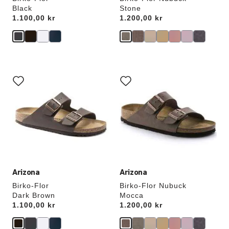
Black
Stone
Price:
1.100,00 kr
Price:
1.200,00 kr
Interaktion
Interaktion
med
med
provfärger
provfärger
kommer
kommer
att
att
uppdatera
uppdatera
produktbilden
produktbilden
Arizona
Arizona
Birko-Flor
Birko-Flor Nubuck
Dark Brown
Mocca
Price:
1.100,00 kr
Price:
1.200,00 kr