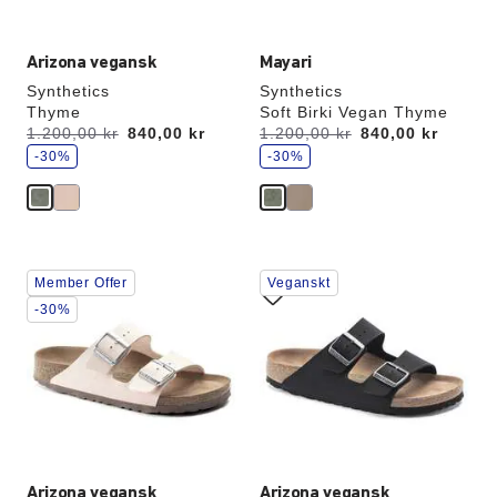
Arizona vegansk
Mayari
Synthetics
Synthetics
Thyme
Soft Birki Vegan Thyme
s
s
Förr:
1.200,00 kr
får
840,00 kr
Förr:
1.200,00 kr
får
840,00 kr
p
p
du
du
a
-30%
a
-30%
r
r
för
för
a
a
Interaktion
Interaktion
Member Offer
Veganskt
med
med
provfärger
provfärger
-30%
kommer
kommer
att
att
uppdatera
uppdatera
produktbilden
produktbilden
Arizona vegansk
Arizona vegansk