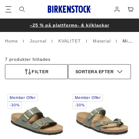
Fottext
Varuk
Logga
in
–25 % på plattforms- & kilklackar
Home
Journal
KVALITET
Material
Mikrofiber (Veganskt)
Homepage
7 produkter hittades
FILTER
SORTERA EFTER
Interaktion
Interaktion
Member Offer
Member Offer
med
med
provfärger
provfärger
-30%
-30%
kommer
kommer
att
att
uppdatera
uppdatera
produktbilden
produktbilden