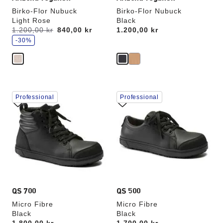
Birko-Flor Nubuck
Birko-Flor Nubuck
Light Rose
Black
s
Förr:
1.200,00 kr
får
840,00 kr
Price:
1.200,00 kr
p
du
a
-30%
r
för
a
Interaktion
Interaktion
Professional
Professional
med
med
provfärger
provfärger
kommer
kommer
att
att
uppdatera
uppdatera
produktbilden
produktbilden
QS 700
QS 500
Micro Fibre
Micro Fibre
Black
Black