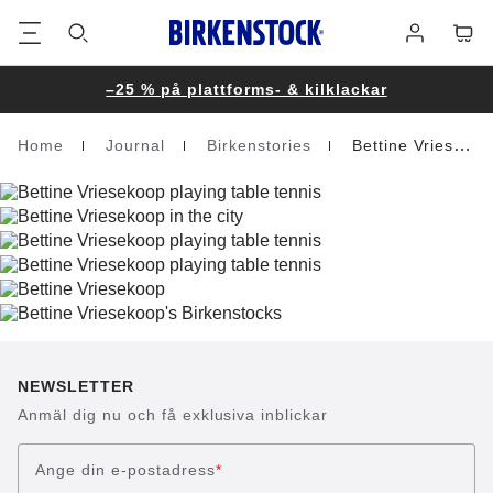
Fottext
Varuk
Logga
in
–25 % på plattforms- & kilklackar
Home
Journal
Birkenstories
Bettine Vriesekoop
Homepage
NEWSLETTER
Anmäl dig nu och få exklusiva inblickar
Ange din e-postadress
*