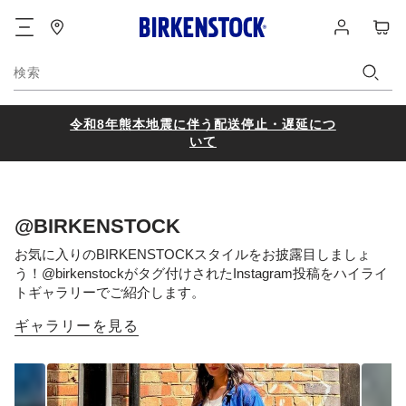
フ
ロ
カ
ッ
グ
ー
タ
イ
ト
ー
ン
検索
令和8年熊本地震に伴う配送停止・遅延につ
いて
@BIRKENSTOCK
お気に入りのBIRKENSTOCKスタイルをお披露目しましょ
う！
@birkenstockがタグ付けされたInstagram投稿をハイライ
トギャラリーでご紹介します。
ギャラリーを見る