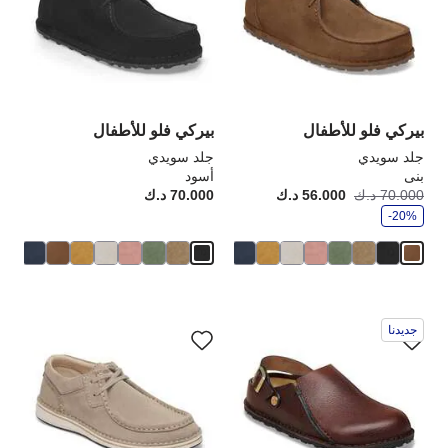
العينة
الع
إلى
إلى
تحديث
تحد
صورة
صو
المنتج
الم
بيركي فلو للأطفال
بيركي فلو للأطفال
جلد سويدي
جلد سويدي
بنى
أسود
و
70.000 د.ك
56.000 د.ك
أصبح
كانت:
70.000 د.ك
rice:
ف
-20%
ر
سيؤدي
سي
جديدنا
التفاعل
الت
مع
مع
ألوان
ألو
العينة
الع
إلى
إلى
تحديث
تحد