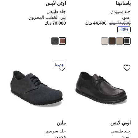
باسادينا
اوتي لايس
جلد سويدي
جلد طبيعي
أسود
بني الخشب المحروق
و
74.000 د.ك
44.400 د.ك
أصبح
كانت:
70.000 د.ك
rice:
ف
-40%
ر
سيؤدي
سي
جديدنا
التفاعل
الت
مع
مع
ألوان
ألو
العينة
الع
إلى
إلى
تحديث
تحد
صورة
صو
المنتج
الم
اوتي لايس
ماين
جلد طبيعي
جلد سويدي
أسود
فحمى