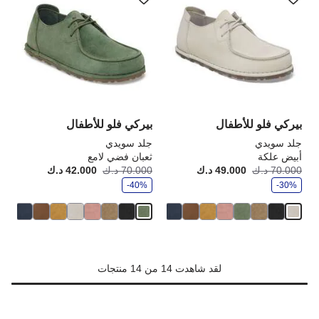
مع
مع
ألوان
ألو
العينة
الع
إلى
إلى
تحديث
تحد
صورة
صو
المنتج
الم
بيركي فلو للأطفال
بيركي فلو للأطفال
جلد سويدي
جلد سويدي
أبيض علكة
ثعبان فضي لامع
و
و
70.000 د.ك
49.000 د.ك
أصبح
كانت:
70.000 د.ك
42.000 د.ك
أصبح
كانت
ف
ف
-30%
ر
-40%
ر
لقد شاهدت 14 من 14 منتجات