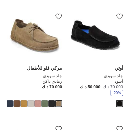
سيؤدي
سي
التفاعل
الت
مع
مع
ألوان
ألو
العينة
الع
إلى
إلى
تحديث
تحد
صورة
صو
المنتج
الم
أوتي
بيركي فلو للأطفال
جلد سويدي
جلد سويدي
أسود
رمادي داكن
و
70.000 د.ك
56.000 د.ك
أصبح
كانت:
70.000 د.ك
rice:
ف
-20%
ر
سيؤدي
سي
التفاعل
الت