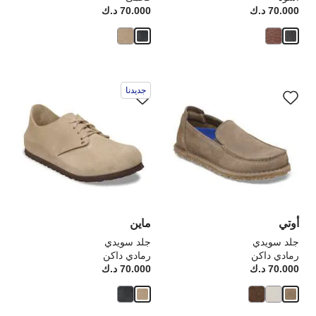
70.000 د.ك
Price:
70.000 د.ك
rice:
سيؤدي
سي
جديدنا
التفاعل
الت
مع
مع
ألوان
ألو
العينة
الع
إلى
إلى
تحديث
تحد
صورة
صو
المنتج
الم
أوتي
ماين
جلد سويدي
جلد سويدي
رمادي داكن
رمادي داكن
70.000 د.ك
Price:
70.000 د.ك
rice: