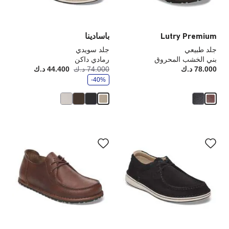
صورة
صو
المنتج
الم
Lutry Premium
باسادينا
جلد طبيعي
جلد سويدي
بني الخشب المحروق
رمادي داكن
و
78.000 د.ك
Price:
74.000 د.ك
44.400 د.ك
أصبح
كانت
ف
-40%
ر
سيؤدي
سي
التفاعل
الت
مع
مع
ألوان
ألو
العينة
الع
إلى
إلى
تحديث
تحد
صورة
صو
المنتج
الم