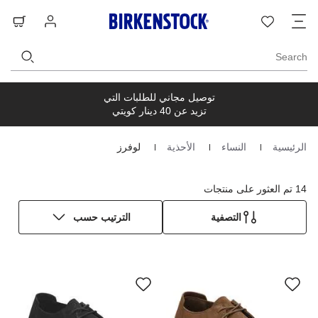
ت
قائمة
تسجيل
حق
ا
الرغبات
الدخول
ال
Search
توصيل مجاني للطلبات التي
تزيد عن 40 دينار كويتي
الرئيسية
النساء
الأحذية
لوفرز
Homepage
14 تم العثور على منتجات
التصفية
الترتيب حسب
سيؤدي
سي
التفاعل
الت
مع
مع
ألوان
ألو