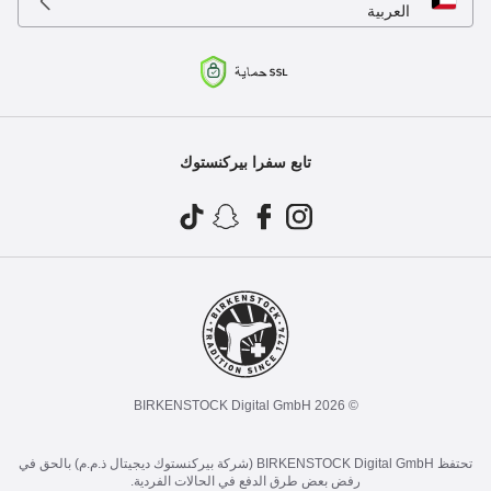
العربية
تابع سفرا بيركنستوك
© 2026 BIRKENSTOCK Digital GmbH
تحتفظ BIRKENSTOCK Digital GmbH (شركة بيركنستوك ديجيتال ذ.م.م) بالحق في
رفض بعض طرق الدفع في الحالات الفردية.