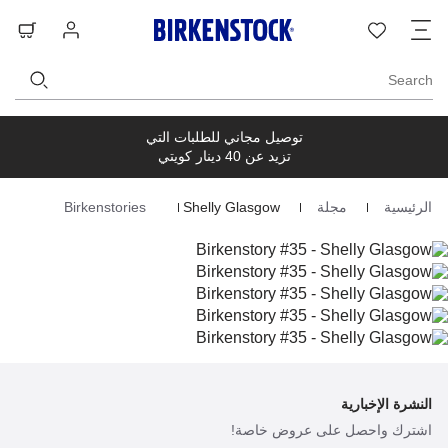
ت
قائمة
تسجيل
حق
ا
الرغبات
الدخول
ال
Search
توصيل مجاني للطلبات التي
تزيد عن 40 دينار كويتي
الرئيسية
مجلة
Shelly Glasgow
Birkenstories
Homepage
النشرة الإخبارية
اشترك واحصل على عروض خاصة!