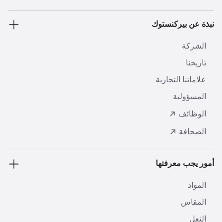
نبذة عن بيركنستوك
الشركة
تاريخنا
علاماتنا التجارية
المسؤولية
الوظائف
الصحافة
أمور يجب معرفتها
المواد
المقاس
النعل