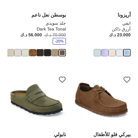
المنتج
الم
أريزونا
بوسطن نعل ناعم
ايفي
جلد سويدي
أزرق داكن
Dark Tea Tonal
و
23.000 د.ك
Price:
70.000 د.ك
56.000 د.ك
أصبح
كانت
ف
-20%
ر
سيؤدي
سي
التفاعل
الت
مع
مع
ألوان
ألو
العينة
الع
إلى
إلى
تحديث
تحد
صورة
صو
المنتج
الم
بيركي فلو للأطفال
نابولي