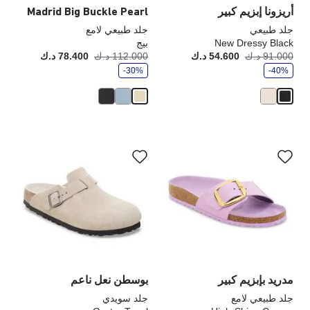
أريزونا إبزيم كبير
Madrid Big Buckle Pearl
جلد طبيعي
جلد طبيعي لامع
New Dressy Black
بيج
و
و
91.000 د.ك
54.600 د.ك
أصبح
كانت:
112.000 د.ك
78.400 د.ك
أصبح
كانت
ف
ف
-40%
ر
-30%
ر
سيؤدي
سي
التفاعل
الت
مع
مع
ألوان
ألو
العينة
الع
إلى
إلى
تحديث
تحد
صورة
صو
المنتج
الم
مدريد بإبزيم كبير
بوسطن نعل ناعم
جلد طبيعي لامع
جلد سويدي