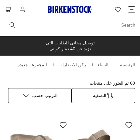
ت
قائمة
تسجيل
حق
ا
الرغبات
الدخول
ال
Search
توصيل مجاني للطلبات التي
تزيد عن 40 دينار كويتي
الرئيسية
النساء
ركن الاصدارات
المجموعة جديدة
Homepage
60 تم العثور على منتجات
التصفية
الترتيب حسب
سيؤدي
سي
التفاعل
الت
مع
مع
ألوان
ألو