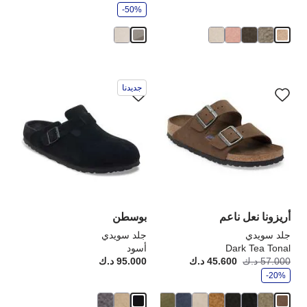
ف
-50%
ر
سيؤدي
سي
جديدنا
التفاعل
الت
مع
مع
ألوان
ألو
العينة
الع
إلى
إلى
تحديث
تحد
صورة
صو
المنتج
الم
أريزونا نعل ناعم
بوسطن
جلد سويدي
جلد سويدي
Dark Tea Tonal
أسود
و
57.000 د.ك
45.600 د.ك
أصبح
كانت:
95.000 د.ك
rice:
ف
-20%
ر