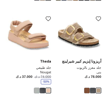
سيؤدي
سي
التفاعل
الت
مع
مع
ألوان
ألو
العينة
الع
إلى
إلى
تحديث
تحد
صورة
صو
المنتج
الم
أريزونا إبزيم كبير شيرلينغ
Theda
جلد معزز بالزيوت
جلد طبيعي
بنى
Nougat
و
78.000 د.ك
Price:
74.000 د.ك
37.000 د.ك
أصبح
كانت
ف
-50%
ر
سيؤدي
سي