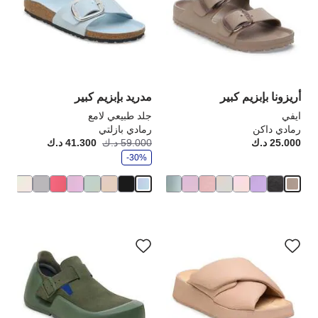
العينة
الع
إلى
إلى
تحديث
تحد
صورة
صو
المنتج
الم
أريزونا بإبزيم كبير
مدريد بإبزيم كبير
ايفي
جلد طبيعي لامع
رمادي داكن
رمادي بازلتي
و
25.000 د.ك
Price:
59.000 د.ك
41.300 د.ك
أصبح
كانت
ف
-30%
ر
سيؤدي
سي
التفاعل
الت
مع
مع
ألوان
ألو
العينة
الع
إلى
إلى
تحديث
تحد