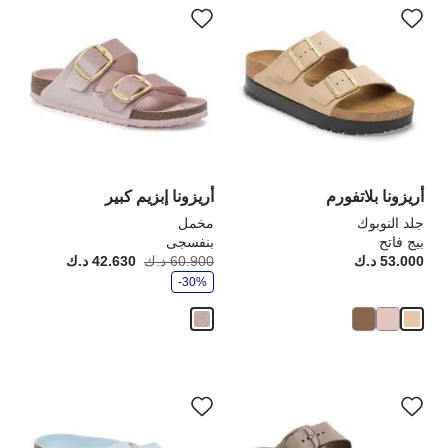
التفاعل
الت
مع
مع
ألوان
ألو
العينة
الع
إلى
إلى
تحديث
تحد
صورة
صو
المنتج
الم
أريزونا بلاتفورم
أريزونا إبزيم كبير
جلد النوبوك
مخمل
بيج فاتح
بنفسجى
و
53.000 د.ك
Price:
60.900 د.ك
42.630 د.ك
أصبح
كانت
ف
-30%
ر
سيؤدي
سي
التفاعل
الت
مع
مع
ألوان
ألو