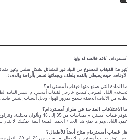
أمستردام: أناقة خالصة له ولها
يُثير هذا القبقاب المصنوع من اللباد غير المتماثل بشكلٍ سلس وغير متما
الأوقات، حيث يحيطان بالقدم بلطف ويجعلانها تشعر بالراحة والدفء.
ما المادة التي صنع منها قبقاب أمستردام؟
يُستخدم اللباد الصوفي كنسيج خارجي لقبقاب أمستردام. تتميز المادة الط
بطانة من الألياف الدقيقة تسمح بمرور الهواء ونعل أسيتات إيثيلين فاين
ما الاختلافات المتاحة في طراز أمستردام؟
يتوفر قبقاب أمستردام بمقاسات م
عمود اللباد، وهو ما يمنح هذا الحذاء الجميل لمسة أنيقة. يمكنك الاخت
هل قبقاب أمستردام متاح أيضاً للأطفال؟
نعم. يتوفر قبق