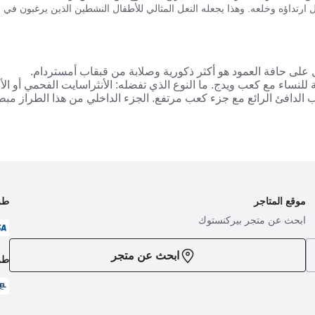
هل ارتداؤه وخلعه. وهذا يجعله النعل المثالي للأطفال النشطين الذين يرغبون في 
على حافة العمود هو أكثر ذكورية وصلابة من قبقاب أمستردام.
وثة للنساء مع كعب ويدج. ما النوع الذي تفضله: الأنثراسايت الفحمي أو الأ
اب الدافئ الرائع مع جزء كعب مرتفع. الجزء الداخلي من هذا الطراز مب
موقع المتاجر
طر
ابحث عن متجر بيركنستوك
ابحث عن متجر
طر