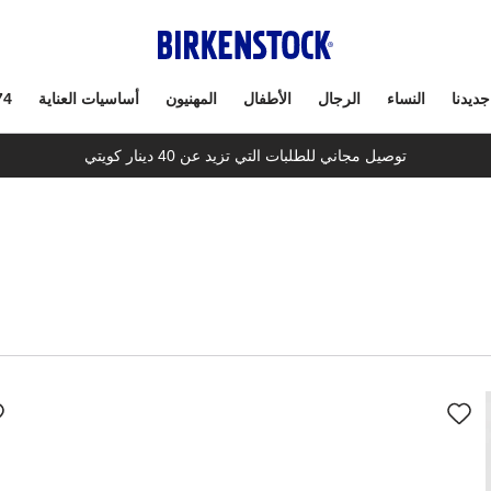
جديدنا
النساء
الرجال
الأطفال
المهنيون
أساسيات العناية
74
توصيل مجاني للطلبات التي تزيد عن 40 دينار كويتي
سيؤدي
سي
التفاعل
الت
مع
مع
ألوان
ألو
العينة
العي