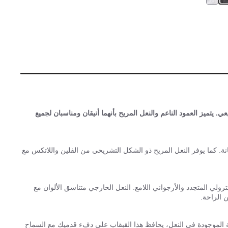
يتميز العمود الناعم والنعل المريح بأنهما أنيقان ومناسبان لجميع
نة. كما يوفر النعل المريح ذو الشكل التشريحي من الفلين واللاتكس مع
ي إلى الأزرق البترولي المتجدد والأرجواني اللامع. النعل الخارجي متناسق الألوان مع
 الراحة.
القماش. وبفضل هذه البطانة الموجودة في النعل، يحافظ هذا القبقاب على دفء قدميك مع السماح