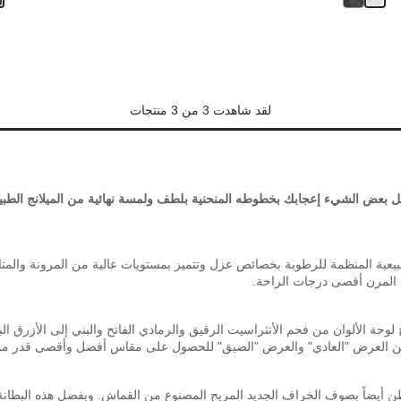
لقد شاهدت 3 من 3 منتجات
ثل بعض الشيء إعجابك بخطوطه المنحنية بلطف ولمسة نهائية من الميلانج الطبيعي. 
بيعية المنظمة للرطوبة بخصائص عزل وتتميز بمستويات عالية من المرونة والمتا
يل المرن أقصى درجات الراحة.
ن 35 إلى 46 وبألوان مختلفة. وتتراوح لوحة الألوان من فحم الأنثراسيت الرقيق والرمادي الفاتح والبن
يار بين العرض "العادي" والعرض "الضيق" للحصول على مقاس أفضل وأقصى قدر من
اب أمستردام للأطفال بمقاسات من 26 إلى 39. النعل مبطن أيضاً بصوف الخراف الجديد المريح المصنوع من 