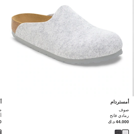
إلى
إلى
تحديث
تحد
صورة
صو
المنتج
الم
أمستردام
أ
صوف
ص
رمادي فاتح
أ
Price:
44.000 د.ك
ice:
00