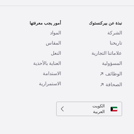
نبذة عن بيركنستوك
أمور يجب معرفتها
ا
الشركة
المواد
ا
تاريخنا
المقاس
ط
علاماتنا التجارية
النعل
ا
المسؤولية
العناية بالأحذية
ت
الاستدامة
ا
الوظائف
الاستمرارية
الصحافة
الكويت
العربية