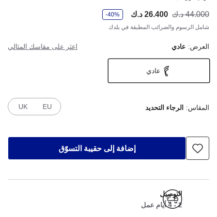
و
44.000 د.ك
26.400 د.ك
أصب
كان
-40%
ف
ر
شامل الرسوم والضرائب المطبقة في بلدك
العرض:
عادي
اعثر على مقاسك المثالي
عادي
UK
EU
المقاس:
الرجاء التحديد
إضافة إلى حقيبة التسوّق
التوصيل
2 - 4 أيام عمل