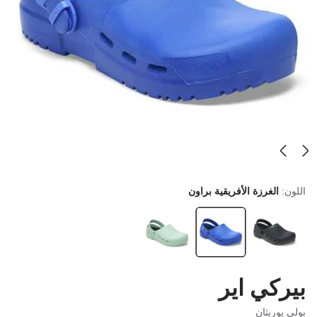
اللون:
الغرزة الأفريقية براون
بيركي اير
بولي يوريثان