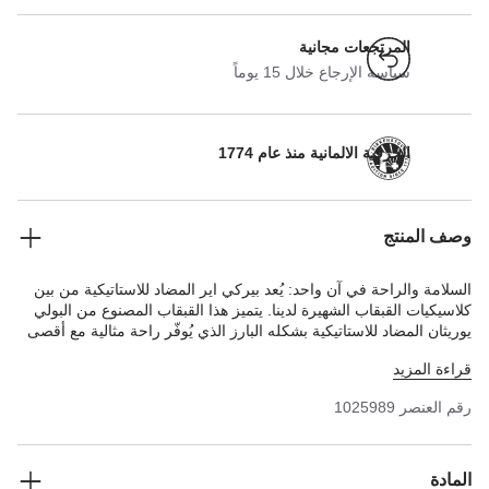
المرتجعات مجانية
سياسة الإرجاع خلال 15 يوماً
الحرفية الالمانية منذ عام 1774
وصف المنتج
السلامة والراحة في آن واحد: يُعد بيركي اير المضاد للاستاتيكية من بين
كلاسيكيات القبقاب الشهيرة لدينا. يتميز هذا القبقاب المصنوع من البولي
يوريثان المضاد للاستاتيكية بشكله البارز الذي يُوفّر راحة مثالية مع أقصى
قدر من الأمان والإحكام. تحافظ مداخل الهواء الكبيرة في مقدمة القدم
قراءة المزيد
على انتعاش القدم بشكل دائم. يمكن استبدال نعل بيركنستوك الأصلي
المصنوع من البولي يوريثان إذا لزم الأمر، وقد تم اختباره، مثل القبقاب،
رقم العنصر
1025989
وفقًا لمعيار EN ISO 20347:2022. وتعمل القباقيب على التفريغ بشكل
دائم أثناء ملامستها للأرض وبالتالي تمنع التفريغ الإلكتروستاتيكي. ويتعزز
الثبات أكثر بواسطة الشريط حول الكاحل القابل للتعديل. نعل الحذاء
المصنوع من البولي يوريثان مقاوم للزيوت والشحوم.
قطع يتم شراؤها معًا
المادة