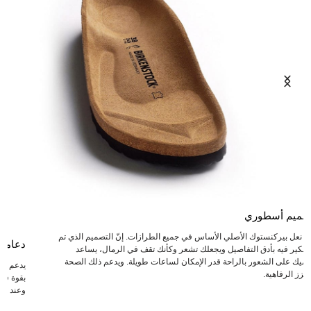
صميم أسطوري
عد نعل بيركنستوك الأصلي الأساس في جميع الطرازات. إنّ التصميم الذي تم
دعامة
لتفكير فيه بأدق التفاصيل ويجعلك تشعر وكأنك تقف في الرمال، يساعد
دميك على الشعور بالراحة قدر الإمكان لساعات طويلة. ويدعم ذلك الصحة
يدعم ال
يعزز الرفاهية.
بقوة في 
وعند انت