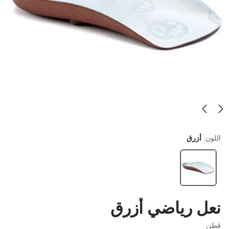
اللون:
أزرق
نعل رياضي أزرق
قطن