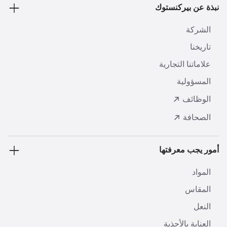
نبذة عن بيركنستوك
الشركة
تاريخنا
علاماتنا التجارية
المسؤولية
الوظائف
الصحافة
أمور يجب معرفتها
المواد
المقاس
النعل
العناية بالأحذية