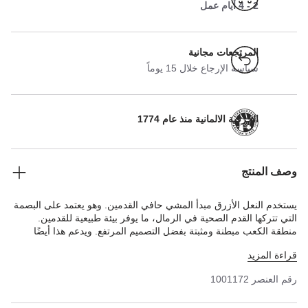
2 - 4 أيام عمل
المرتجعات مجانية
سياسة الإرجاع خلال 15 يوماً
الحرفية الالمانية منذ عام 1774
وصف المنتج
يستخدم النعل الأزرق مبدأ المشي حافي القدمين. وهو يعتمد على البصمة
التي تتركها القدم الصحية في الرمال، ما يوفر بيئة طبيعية للقدمين.
منطقة الكعب مبطنة ومثبتة بفضل التصميم المرتفع. ويدعم هذا أيضًا
قوس القدم الطبيعي. لذا فإن النعل الأزرق مثالي لأي شخص يرغب في
قراءة المزيد
الاستمتاع براحة بيركنستوك الفريدة في أحذية مغلقة مصنوعة من
علامات تجارية أخرى أيضًا.
رقم العنصر
1001172