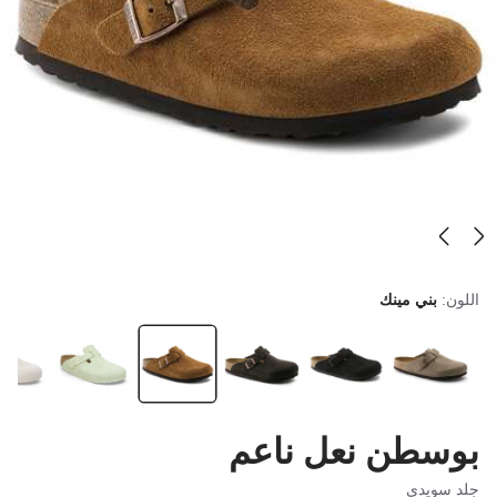
اللون:
بني مينك
بوسطن نعل ناعم
جلد سويدي