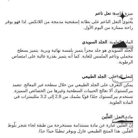
ميزة خاصة:
نعل ناعم
يحتوي النعل الناعم على بطانة إسفنجية مدمجة من اللاتكس. لذا فهو يوفر
راحة ممتازة من اليوم الأول.
المادة العلوية:
الجلد السويدي
الجلد السويدي هو جلد مجزأ يتميز بلمسة نهائية وبرية. يتميز بسطح
مخملي وناعم الملمس للغاية. كما أنه يتميز بقدرة عالية على امتصاص
الرطوبة.
النعل الداخلي:
الجلد الطبيعي
يمكن التعرف على الجلد الطبيعي من خلال سطحه غير المعالج. تتعمد
بيركنستوك ألا تعالج الحبيبات السطحية وغيرها من الخصائص المميزة.
تستخدم بيركنستوك جلدًا قويًا بسُمك من 2,8 إلى 3,2 ملليمترات في
المادة العلوية.
مادة النعل:
الفلّين
إنّ الفلّين عبارة عن مادة مستدامة مستخرجة من طبقة لحاء شجر بلّوط
الفلّين. هذا المنتج الطبيعي عازل ويوفر تبطينًا جيدًا جدًا.