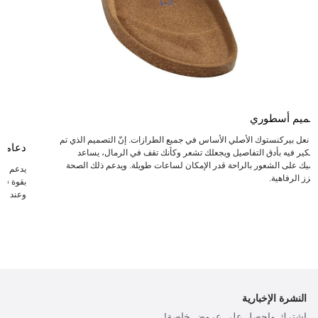
صميم أسطوري
عد نعل بيركنستوك الأصلي الأساس في جميع الطرازات. إنّ التصميم الذي تم
دعامة
لتفكير فيه بأدق التفاصيل ويجعلك تشعر وكأنك تقف في الرمال، يساعد
دميك على الشعور بالراحة قدر الإمكان لساعات طويلة. ويدعم ذلك الصحة
يدعم ال
يعزز الرفاهية.
بقوة في 
وعند انت
النشرة الإخبارية
اشترك واحصل على عروض خاصة!