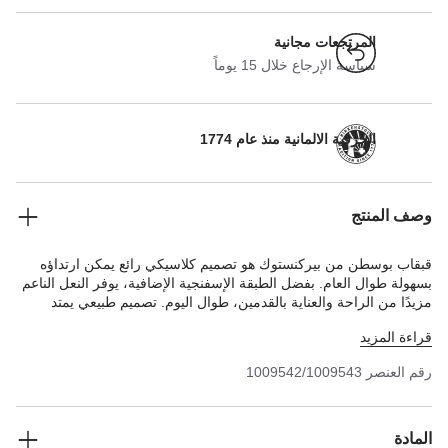
المرتجعات مجانية
سياسة الإرجاع خلال 15 يوماً
الحرفية الالمانية منذ عام 1774
وصف المنتج
قبقاب بوسطن من بيركنستوك هو تصميم كلاسيكي رائع يمكن ارتداؤه
بسهولة طوال العام. بفضل الطبقة الإسفنجية الإضافية، يوفر النعل الناعم
مزيدًا من الراحة والعناية بالقدمين، طوال اليوم. تصميم طبيعي يمتد
للجزء العلوي المصنوع من الجلد السويدي الناعم بشكل خاص والذي يحيط
قراءة المزيد
بالقدم ليمنحها شعورًا بالراحة وكأنه جزء من البشرة.
رقم العنصر
1009542/1009543
المادة