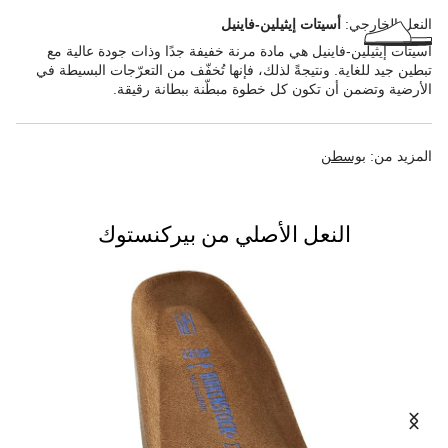
النعل الخارجي:
أسيتات إيثيلين-فاينيل
أسيتات إيثيلين-فاينيل هي مادة مرنة خفيفة جدًا وذات جودة عالية مع
تبطين جيد للغاية. ونتيجةً لذلك، فإنها تُخفّف من التعرّجات البسيطة في
الأرضية وتضمن أن تكون كل خطوة مبطّنة ببطانة رقيقة.
المزيد من:
بوسطن
النعل الأصلي من بيركنستوك