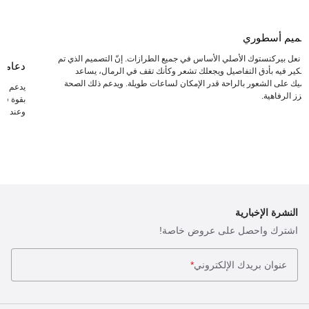
صميم أسطوري
عد نعل بيركنستوك الأصلي الأساس في جميع الطرازات. إنّ التصميم الذي تم
دعامة
لتفكير فيه بأدق التفاصيل ويجعلك تشعر وكأنك تقف في الرمال، يساعد
دميك على الشعور بالراحة قدر الإمكان لساعات طويلة. ويدعم ذلك الصحة
يدعم ال
يعزز الرفاهية.
بقوة في 
وعند انت
النشرة الإخبارية
اشترك واحصل على عروض خاصة!
عنوان بريدك الإلكتروني
*