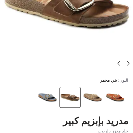
اللون:
بني محمر
مدريد بإبزيم كبير
جلد معزز بالزيوت