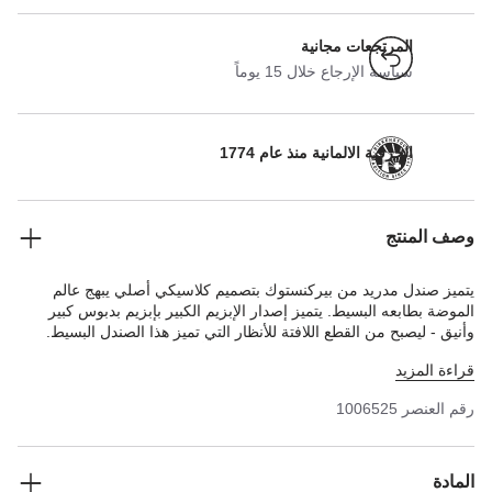
المرتجعات مجانية
سياسة الإرجاع خلال 15 يوماً
الحرفية الالمانية منذ عام 1774
وصف المنتج
يتميز صندل مدريد من بيركنستوك بتصميم كلاسيكي أصلي يبهج عالم
الموضة بطابعه البسيط. يتميز إصدار الإبزيم الكبير بإبزيم بدبوس كبير
وأنيق - ليصبح من القطع اللافتة للأنظار التي تميز هذا الصندل البسيط.
بطانة النعل شبه المتقن مغطاة بجلد ناعم وأملس وتتناغم مع لون الحذاء.
قراءة المزيد
الجزء العلوي مصنوع من جلد النوبوك الكثيف جدًّا والمعزز بالزيوت ويتميز
بحاشية مفتوحة.
رقم العنصر
1006525
المادة