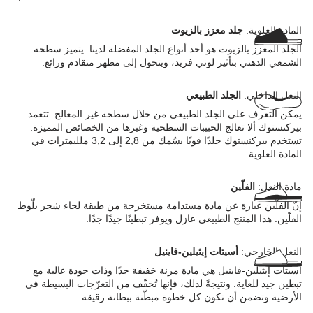
المادة العلوية:
جلد معزز بالزيوت
الجلد المعزز بالزيوت هو أحد أنواع الجلد المفضلة لدينا. يتميز سطحه
الشمعي الدهني بتأثير لوني فريد، ويتحول إلى مظهر متقادم ورائع.
النعل الداخلي:
الجلد الطبيعي
يمكن التعرف على الجلد الطبيعي من خلال سطحه غير المعالج. تتعمد
بيركنستوك ألا تعالج الحبيبات السطحية وغيرها من الخصائص المميزة.
تستخدم بيركنستوك جلدًا قويًا بسُمك من 2,8 إلى 3,2 ملليمترات في
المادة العلوية.
مادة النعل:
الفلّين
إنّ الفلّين عبارة عن مادة مستدامة مستخرجة من طبقة لحاء شجر بلّوط
الفلّين. هذا المنتج الطبيعي عازل ويوفر تبطينًا جيدًا جدًا.
النعل الخارجي:
أسيتات إيثيلين-فاينيل
أسيتات إيثيلين-فاينيل هي مادة مرنة خفيفة جدًا وذات جودة عالية مع
تبطين جيد للغاية. ونتيجةً لذلك، فإنها تُخفّف من التعرّجات البسيطة في
الأرضية وتضمن أن تكون كل خطوة مبطّنة ببطانة رقيقة.