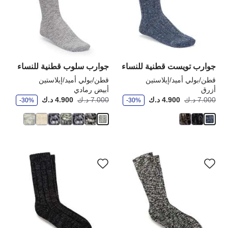
العينة
الع
إلى
إلى
تحديث
تحد
صورة
صو
المنتج
الم
جوارب تويست قطنية للنساء
جوارب سلوب قطنية للنساء
قطن/بولي أميد/إيلاستين
قطن/بولي أميد/إيلاستين
أزرق
أبيض رمادي
و
و
أصبح
كانت:
أصبح
كانت
7.000 د.ك
4.900 د.ك
7.000 د.ك
4.900 د.ك
-30%
-30%
ف
ف
ر
ر
سيؤدي
سي
التفاعل
الت
مع
مع
ألوان
ألو
العينة
الع
إلى
إلى
تحديث
تحد
صورة
صو