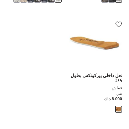
سيؤدي
التفاعل
مع
ألوان
العينة
إلى
تحديث
صورة
المنتج
نعل داخلي بيركوتكس بطول
3/4
قماش
بني
8.000 د.ك
Price: