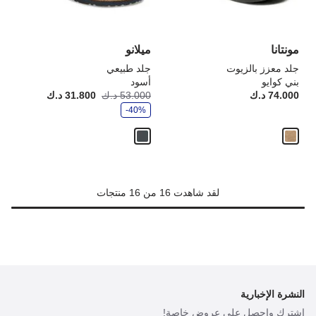
صورة
صو
المنتج
الم
مونتانا
ميلانو
جلد معزز بالزيوت
جلد طبيعي
بني كوايو
أسود
و
74.000 د.ك
Price:
53.000 د.ك
31.800 د.ك
أصبح
كانت
ف
-40%
ر
لقد شاهدت 16 من 16 منتجات
النشرة الإخبارية
اشترك واحصل على عروض خاصة!