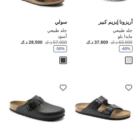
صورة
صو
المنتج
الم
أريزونا إبزيم كبير
سولي
جلد طبيعي
جلد طبيعي
مايدا بلو
أسود
و
و
63.000 د.ك
37.800 د.ك
أصبح
كانت:
57.000 د.ك
28.500 د.ك
أصبح
كانت
ف
ف
-40%
ر
-50%
ر
سيؤدي
سي
التفاعل
الت
مع
مع
ألوان
ألو
العينة
الع
إلى
إلى
تحديث
تحد
صورة
صو
المنتج
الم