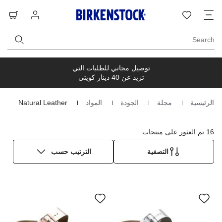
ت
قائمة
تسجيل
حق
ا
الرغبات
الدخول
ال
Search
توصيل مجاني للطلبات التي
تزيد عن 40 دينار كويتي
الرئيسية
مجلة
الجودة
المواد
Natural Leather
Homepage
16 تم العثور على منتجات
التصفية
الترتيب حسب
سيؤدي
سي
التفاعل
الت
مع
مع
ألوان
ألو