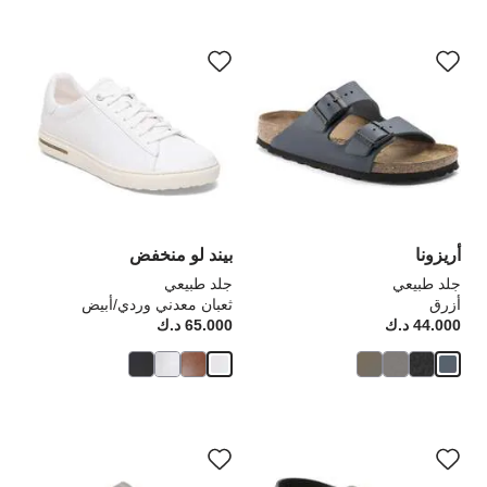
سيؤدي
سي
التفاعل
الت
مع
مع
ألوان
ألو
العينة
الع
إلى
إلى
تحديث
تحد
صورة
صو
المنتج
الم
أريزونا
بيند لو منخفض
جلد طبيعي
جلد طبيعي
أزرق
ثعبان معدني وردي/أبيض
44.000 د.ك
Price:
65.000 د.ك
rice:
سيؤدي
سي
التفاعل
الت
مع
مع