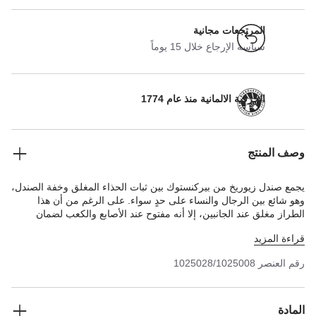
المرتجعات مجانية
سياسة الإرجاع خلال 15 يوماً
الحرفية الالمانية منذ عام 1774
وصف المنتج
يجمع صندل زيوريخ من بيركنستوك بين ثبات الحذاء المغلق وخفة الصندل،
وهو شائع بين الرجال والنساء على حدٍ سواء. على الرغم من أن هذا
الطراز مغلق عند الجانبين، إلا أنه مفتوح عند الأصابع والكعب لضمان
حصول القدمين على ما يكفي من الهواء. تصميم طبيعي يمتد للجزء
قراءة المزيد
العلوي المصنوع من الجلد السويدي الناعم بشكل خاص والذي يحيط
بالقدم ليمنحها شعورًا بالراحة وكأنه جزء من البشرة.
رقم العنصر
1025028/1025008
المادة