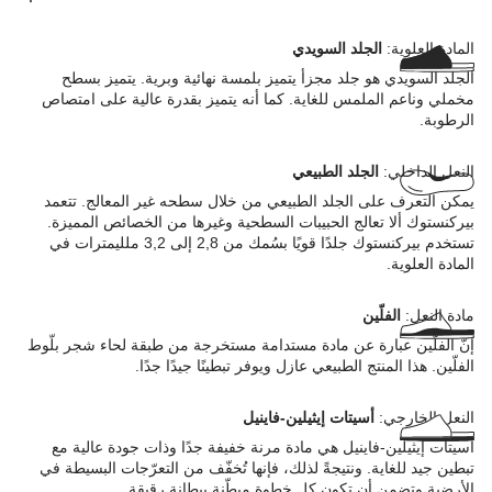
المادة العلوية:
الجلد السويدي
الجلد السويدي هو جلد مجزأ يتميز بلمسة نهائية وبرية. يتميز بسطح
مخملي وناعم الملمس للغاية. كما أنه يتميز بقدرة عالية على امتصاص
الرطوبة.
النعل الداخلي:
الجلد الطبيعي
يمكن التعرف على الجلد الطبيعي من خلال سطحه غير المعالج. تتعمد
بيركنستوك ألا تعالج الحبيبات السطحية وغيرها من الخصائص المميزة.
تستخدم بيركنستوك جلدًا قويًا بسُمك من 2,8 إلى 3,2 ملليمترات في
المادة العلوية.
مادة النعل:
الفلّين
إنّ الفلّين عبارة عن مادة مستدامة مستخرجة من طبقة لحاء شجر بلّوط
الفلّين. هذا المنتج الطبيعي عازل ويوفر تبطينًا جيدًا جدًا.
النعل الخارجي:
أسيتات إيثيلين-فاينيل
أسيتات إيثيلين-فاينيل هي مادة مرنة خفيفة جدًا وذات جودة عالية مع
تبطين جيد للغاية. ونتيجةً لذلك، فإنها تُخفّف من التعرّجات البسيطة في
الأرضية وتضمن أن تكون كل خطوة مبطّنة ببطانة رقيقة.