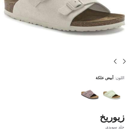
اللون:
أبيض علكة
زيوريخ
جلد سويدي