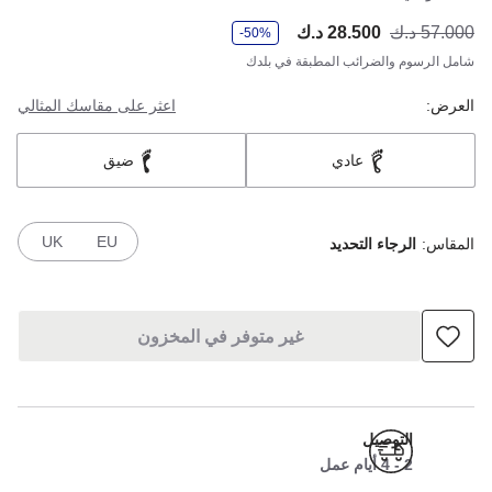
و
57.000 د.ك
28.500 د.ك
أصب
كان
-50%
ف
ر
شامل الرسوم والضرائب المطبقة في بلدك
العرض:
اعثر على مقاسك المثالي
عادي
ضيق
UK
EU
المقاس:
الرجاء التحديد
غير متوفر في المخزون
التوصيل
2 - 4 أيام عمل