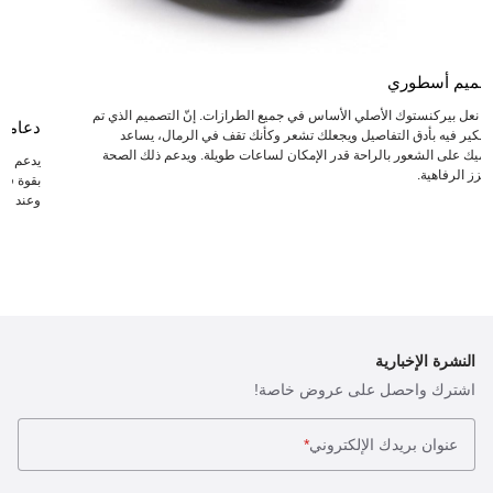
صميم أسطوري
عد نعل بيركنستوك الأصلي الأساس في جميع الطرازات. إنّ التصميم الذي تم
دعامة
لتفكير فيه بأدق التفاصيل ويجعلك تشعر وكأنك تقف في الرمال، يساعد
دميك على الشعور بالراحة قدر الإمكان لساعات طويلة. ويدعم ذلك الصحة
يدعم ال
يعزز الرفاهية.
بقوة في 
وعند انت
النشرة الإخبارية
اشترك واحصل على عروض خاصة!
عنوان بريدك الإلكتروني
*